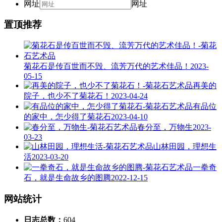
网址
网址
置顶推荐
菊花石是传百世而不毁、流芳万代的艺术佳品！
2023-
05-15
再美的
院子，也少不了菊花石！
2023-04-24
有品位
的家中，怎少得了菊花石
2023-04-10
春分至，万物生
2023-
03-23
山林田园，理想生
活
2023-03-20
一拳奇
石，就是生命故乡的图腾
2022-12-15
网站统计
日志总数：
604