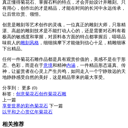
真正懂得菊花石、掌握石料的特点，才会开始设计并雕刻。只
有用心，创作出的才是精品，才能在时间的长河中永远传承，
让后世欣赏、领悟。
创意是雕刻等艺术创作的灵魂，一位真正的雕刻大师，只靠精
湛、高超的雕刻技术是不能打动人心的，还是需要对石料有着
极高的敏感度和掌握，对原料各方面的特点都掌握后，嘻嘻品
味前人的
雕刻风格
，细细揣摩下才能做到信心十足，精雕细琢
下出精品。
任何一件菊花石雕作品都是具有观赏价值的，美感不是在于形
态、色彩，而是在于
意境
和精神
内涵
，一件精品形态逼真、传
神，让鉴赏者在心灵上产生共鸣，如同走入一个宁静致远的天
地静静感受自然的美好，这是精品带来的最大享受。
分享到：
更多
(
0
)
标签：
创意
菊花石创作
菊花石雕
上一篇
享誉世界的彩色菊花石
下一篇
以平和之心赏亿年菊花石
相关推荐