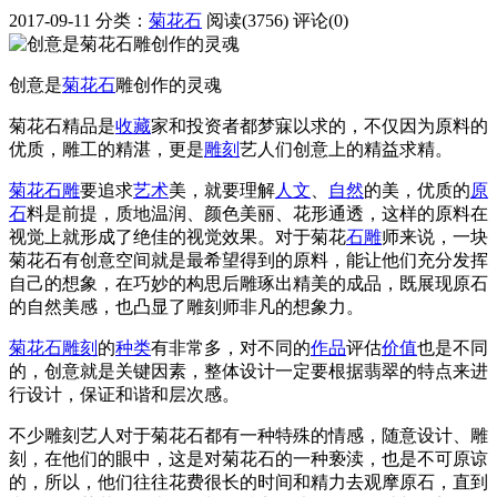
2017-09-11
分类：
菊花石
阅读(3756)
评论(0)
创意是
菊花石
雕创作的灵魂
菊花石精品是
收藏
家和投资者都梦寐以求的，不仅因为原料的
优质，雕工的精湛，更是
雕刻
艺人们创意上的精益求精。
菊花石雕
要追求
艺术
美，就要理解
人文
、
自然
的美，优质的
原
石
料是前提，质地温润、颜色美丽、花形通透，这样的原料在
视觉上就形成了绝佳的视觉效果。对于菊花
石雕
师来说，一块
菊花石有创意空间就是最希望得到的原料，能让他们充分发挥
自己的想象，在巧妙的构思后雕琢出精美的成品，既展现原石
的自然美感，也凸显了雕刻师非凡的想象力。
菊花石雕刻
的
种类
有非常多，对不同的
作品
评估
价值
也是不同
的，创意就是关键因素，整体设计一定要根据翡翠的特点来进
行设计，保证和谐和层次感。
不少雕刻艺人对于菊花石都有一种特殊的情感，随意设计、雕
刻，在他们的眼中，这是对菊花石的一种亵渎，也是不可原谅
的，所以，他们往往花费很长的时间和精力去观摩原石，直到