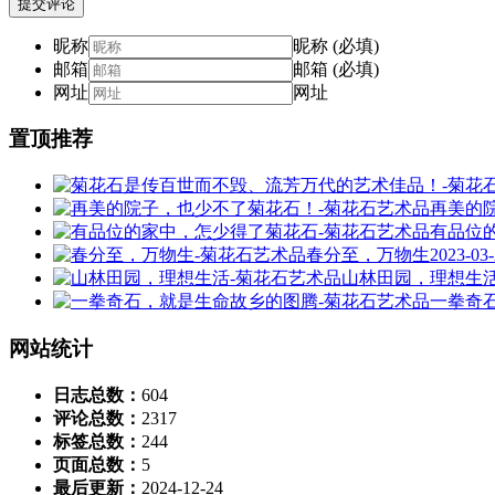
提交评论
昵称
昵称 (必填)
邮箱
邮箱 (必填)
网址
网址
置顶推荐
再美的
有品位
春分至，万物生
2023-03
山林田园，理想生
一拳奇
网站统计
日志总数：
604
评论总数：
2317
标签总数：
244
页面总数：
5
最后更新：
2024-12-24