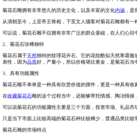
菊花石雕拥有非常悠久的历史文化，以及丰富的文化
内涵
，是
从清朝至今，上至帝王将相，下至文人骚客对菊花石雕都有一
可以说，菊花石雕不仅拥有非常广泛的群众基础，在人们心目
2、菊花石珍稀独特
菊花石属于
天然
独特的纹理花卉石。它的花纹酷似天然寒霜傲
表性，因为
品质
好，产量小，所以价格堪比黄金，是菊花石当
3、具有功能属性
菊花石雕不单单是一种具有欣赏价值的摆件，更是一种具有收
在
收藏菊花石
雕的这个过程当中，还能够寄托情感、陶冶情操
可以说菊花石的功能属性主要是三个方面，投资市场、礼品市
只是当下市面上比较高端的菊花石种比较稀少，普通品类比较
菊花石雕的市场特点