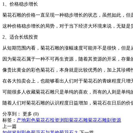
1、价格稳步增长
菊花石雕的价格一直呈现一种稳步增长的状态，虽然如此，但
这种价格稳步增长的局势，对于当下经济大环境来说，无疑是
2、适合长线投资
从短期范围内看，菊花石雕的涨幅速度可能并不是很快，但是
因为菊花石属于一种不可再生资源，随着其资源的开采，存量
像贵比黄金的彩色菊花石，本身就是比较优秀的，加上其珍稀
在各大拍卖会上，也能够看出人们对于菊花石的青睐程度只增
可能很多人收藏菊花石雕只是单纯的喜欢，而有的人则是单纯
随着人们对菊花石雕的认识程度日益增加，菊花石在日后的价
分享到：
更多
(
0
)
标签：
产地
彩色菊花石
投资
浏阳
菊花石雕
菊花石雕刻
资源
上一篇
如何鉴别彩色菊花石与其他菊花石？
下一篇