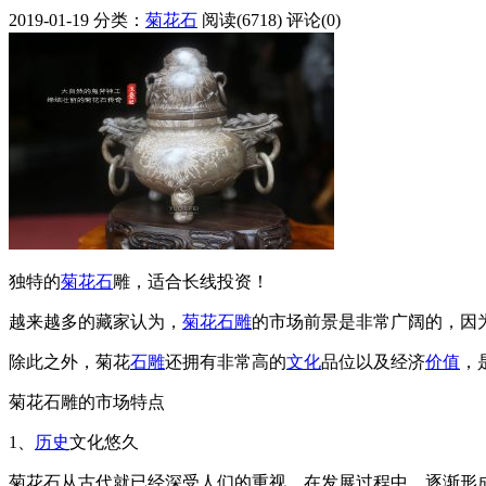
2019-01-19
分类：
菊花石
阅读(6718)
评论(0)
独特的
菊花石
雕，适合长线投资！
越来越多的藏家认为，
菊花石雕
的市场前景是非常广阔的，因
除此之外，菊花
石雕
还拥有非常高的
文化
品位以及经济
价值
，
菊花石雕的市场特点
1、
历史
文化悠久
菊花石从古代就已经深受人们的重视，在发展过程中，逐渐形