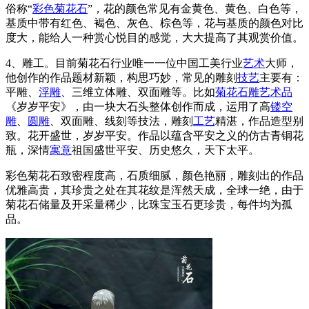
俗称“
彩色菊花石
”，花的颜色常见有金黄色、黄色、白色等，
基质中带有红色、褐色、灰色、棕色等，花与基质的颜色对比
度大，能给人一种赏心悦目的感觉，大大提高了其观赏价值。
4、雕工。目前菊花石行业唯一一位中国工美行业
艺术
大师，
他创作的作品题材新颖，构思巧妙，常见的雕刻
技艺
主要有：
平雕、
浮雕
、三维立体雕、双面雕等。比如
菊花石雕
艺术品
《岁岁平安》，由一块大石头整体创作而成，运用了高
镂空
雕
、
圆雕
、双面雕、线刻等技法，雕刻
工艺
精湛，作品造型别
致。花开盛世，岁岁平安。作品以蕴含平安之义的仿古青铜花
瓶，深情
寓意
祖国盛世平安、历史悠久，天下太平。
彩色菊花石致密程度高，石质细腻，颜色艳丽，雕刻出的作品
优雅高贵，其珍贵之处在其花纹是浑然天成，全球一绝，由于
菊花石储量及开采量稀少，比珠宝玉石更珍贵，每件均为孤
品。