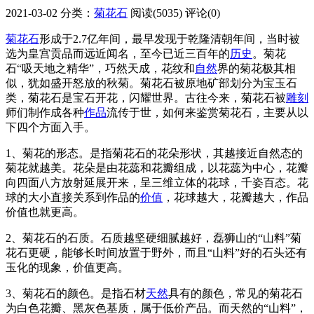
2021-03-02
分类：
菊花石
阅读(5035)
评论(0)
菊花石
形成于2.7亿年间，最早发现于乾隆清朝年间，当时被
选为皇宫贡品而远近闻名，至今已近三百年的
历史
。菊花
石“吸天地之精华”，巧然天成，花纹和
自然
界的菊花极其相
似，犹如盛开怒放的秋菊。菊花石被原地矿部划分为宝玉石
类，菊花石是宝石开花，闪耀世界。古往今来，菊花石被
雕刻
师们制作成各种
作品
流传于世，如何来鉴赏菊花石，主要从以
下四个方面入手。
1、菊花的形态。是指菊花石的花朵形状，其越接近自然态的
菊花就越美。花朵是由花蕊和花瓣组成，以花蕊为中心，花瓣
向四面八方放射延展开来，呈三维立体的花球，千姿百态。花
球的大小直接关系到作品的
价值
，花球越大，花瓣越大，作品
价值也就更高。
2、菊花石的石质。石质越坚硬细腻越好，磊狮山的“山料”菊
花石更硬，能够长时间放置于野外，而且“山料”好的石头还有
玉化的现象，价值更高。
3、菊花石的颜色。是指石材
天然
具有的颜色，常见的菊花石
为白色花瓣、黑灰色基质，属于低价产品。而天然的“山料”，