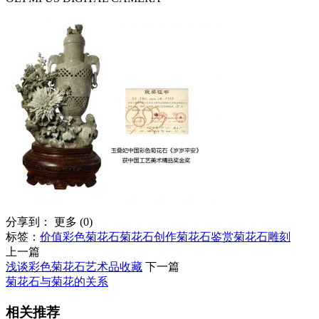
分享到：
更多
(
0
)
标签：
价值
彩色菊花石
菊花石创作
菊花石鉴赏
菊花石雕刻
上一篇
浅谈彩色菊花石艺术品收藏
下一篇
菊花石与菊花的关系
相关推荐