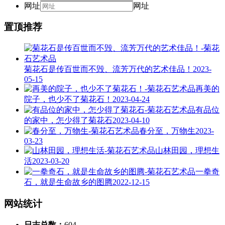
网址
网址
置顶推荐
菊花石是传百世而不毁、流芳万代的艺术佳品！
2023-
05-15
再美的
院子，也少不了菊花石！
2023-04-24
有品位
的家中，怎少得了菊花石
2023-04-10
春分至，万物生
2023-
03-23
山林田园，理想生
活
2023-03-20
一拳奇
石，就是生命故乡的图腾
2022-12-15
网站统计
日志总数：
604