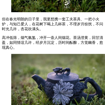
但在春光明朗的日子里，我更想携一套工夫茶具、一把小火
炉，与知己爱人，在花树下喝上几杯茶，不理岁月纷扰，不问
时光几许，杏花吹满头。
高冲低筛，烟气氤氲，冲开一壶人间烟花。茶汤澄黄，回甘清
盈，如同情谊几许，经岁月沉淀，历时间酝酿，方觉幽香，愈
现真心。