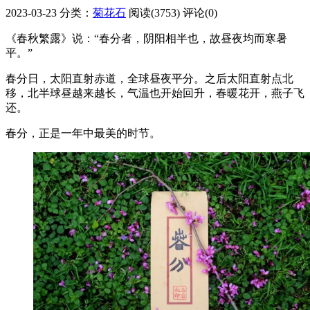
2023-03-23
分类：
菊花石
阅读(3753)
评论(0)
《春秋繁露》说：“春分者，阴阳相半也，故昼夜均而寒暑
平。”
春分日，太阳直射赤道，全球昼夜平分。之后太阳直射点北
移，北半球昼越来越长，气温也开始回升，春暖花开，燕子飞
还。
春分，正是一年中最美的时节。