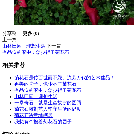
分享到：
更多
(
0
)
上一篇
山林田园，理想生活
下一篇
有品位的家中，怎少得了菊花石
相关推荐
菊花石是传百世而不毁、流芳万代的艺术佳品！
再美的院子，也少不了菊花石！
有品位的家中，怎少得了菊花石
山林田园，理想生活
一拳奇石，就是生命故乡的图腾
菊花石雕刻艺人坚守生活的温度
菊花石诗意地栖居
我想有个摆着菊花石的园子