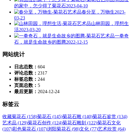
的家中，怎少得了菊花石
2023-04-10
春分至，万物生
2023-
03-23
山林田园，理想生
活
2023-03-20
一拳奇
石，就是生命故乡的图腾
2022-12-15
网站统计
日志总数：
604
评论总数：
2317
标签总数：
244
页面总数：
5
最后更新：
2024-12-24
标签云
收藏菊花石 (158)
菊花石 (145)
菊花石雕 (140)
菊花石鉴赏 (134)
艺术品 (129)
菊花石创作 (124)
菊花石雕刻 (122)
菊花石文化
(107)
彩色菊花石 (107)
浏阳菊花石 (98)
文化 (77)
艺术欣赏 (64)