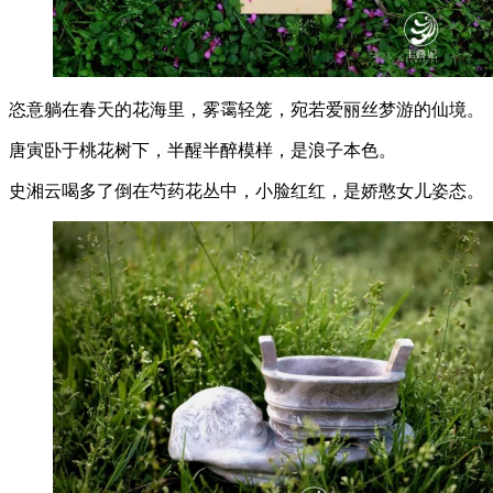
恣意躺在春天的花海里，雾霭轻笼，宛若爱丽丝梦游的仙境。
唐寅卧于桃花树下，半醒半醉模样，是浪子本色。
史湘云喝多了倒在芍药花丛中，小脸红红，是娇憨女儿姿态。