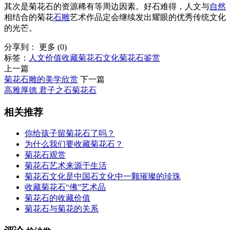
其次是菊花石的资源稀有等周边因素。好石难得，人文与
自然
相结合的菊花
石雕
艺术作品定会继续发出耀眼的优秀传统文化
的光芒。
分享到：
更多
(
0
)
标签：
人文价值
收藏菊花石
文化
菊花石鉴赏
上一篇
菊花石雕的美学欣赏
下一篇
高雅厚德 君子之石菊花石
相关推荐
你给孩子留菊花石了吗？
为什么我们要收藏菊花石？
菊花石观赏
菊花石艺术来源于生活
菊花石文化是中国石文化中一颗璀璨的珍珠
收藏菊花石“佛”艺术品
菊花石的收藏价值
菊花石与菊花的关系