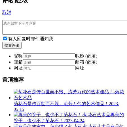
评论
抢沙发
取消
有人回复时邮件通知我
提交评论
昵称
昵称 (必填)
邮箱
邮箱 (必填)
网址
网址
置顶推荐
菊花石是传百世而不毁、流芳万代的艺术佳品！
2023-
05-15
再美的
院子，也少不了菊花石！
2023-04-24
有品位