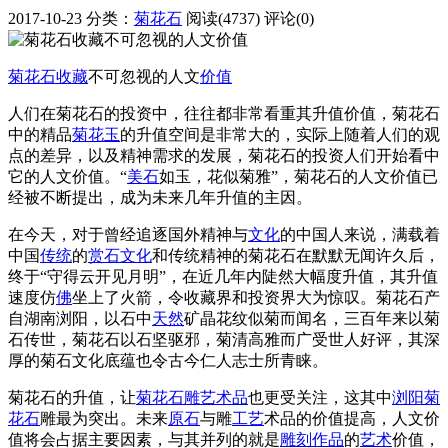
2017-10-23
分类：
菊花石
阅读(4737)
评论(0)
菊花石
收藏
不可忽视的人文
价值
人们在菊花石的投资中，往往都非常看重其升值价值，菊花石
中的精品
菊花玉
的升值空间是非常大的，实际上随着人们的观
点的差异，以及精神需求的发展，菊花石的投资人们开始看中
它的人文价值。“
美石
如玉，花似菊雅”，菊花石的人文价值已
经被不断提出，成为未来几年升值的主因。
在今天，对于曾经追逐国外精神与
文化
的中国人来说，满载着
中国
传统
的
赏石文化
和传统精神的菊花石在默默无闻许久后，
终于“守得云开见月明”，在近几年内陡然大幅度升值，其升值
速度仿
佛
坐上了火箭，令收藏界和投资界大为惊叹。菊花石产
自湖南浏阳，以石中
天然
矿晶花纹似菊而闻名，三百年来以菊
石传世，菊花石以石坚驱邪，菊清高雅而广受世人好评，其深
厚的菊石文化底蕴也令古今仁人志士所青睐。
菊花石的升值，让
菊花石雕
艺术品
也更受关注，这其中
浏阳菊
花石
雕最为突出。未来
原石
与雕
工艺
术品的价值提高，人文价
值将会占据主要因素，与其并列的就是
雕刻
作品
的
艺术
价值，