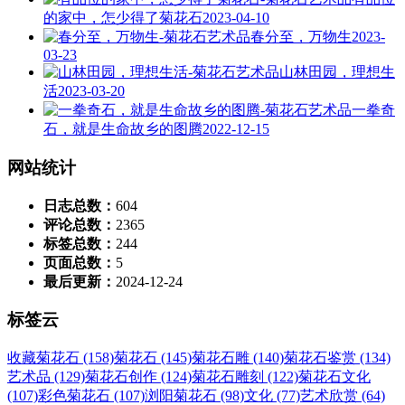
的家中，怎少得了菊花石
2023-04-10
春分至，万物生
2023-
03-23
山林田园，理想生
活
2023-03-20
一拳奇
石，就是生命故乡的图腾
2022-12-15
网站统计
日志总数：
604
评论总数：
2365
标签总数：
244
页面总数：
5
最后更新：
2024-12-24
标签云
收藏菊花石 (158)
菊花石 (145)
菊花石雕 (140)
菊花石鉴赏 (134)
艺术品 (129)
菊花石创作 (124)
菊花石雕刻 (122)
菊花石文化
(107)
彩色菊花石 (107)
浏阳菊花石 (98)
文化 (77)
艺术欣赏 (64)