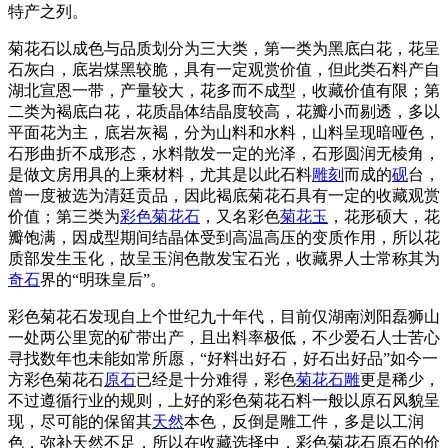
特产之列。
菊花石以成色与品质划分为三大类，第一类为黑底白花，花呈
石灰白，底岩煤黑较脆，具有一定观赏价值，但此类石料产自
湖北宣恩一带，产量较大，花多而不成型，收藏价值有限；第
二类为褐底白花，花质晶体结晶度较高，花瓣小而剔透，多以
平面花为主，底岩灰褐，分为山料和水料，山料呈现暗哑色，
石形曲折不成形态，水料散发一定的光泽，石形圆润无棱角，
是做文房用具的上乘材料，尤其是以此石料
雕刻
而成的
砚
台，
曾一度被选为清廷贡品，因此褐底菊花石具有一定的收藏观赏
价值；第三类为
彩色菊花石
，又名彩色
菊花玉
，花形硕大，花
瓣饱满，因成型期间结晶体受到高温高压的变质作用，所以花
质部发生玉化，故呈玉润色散发宝石光，收藏界人士常称其为
奇石
界的“明珠皇后”。
彩色菊花石发现自上个世纪九十年代，目前仅湖南浏阳磊狮山
一处两公里宽的矿带出产，且出料率极低，不少爱石人士苦心
寻找数年也未能如常所愿，“好料出好石，好石出好品”如今一
方彩色菊花石
原石
已经是十分难得，彩色
菊花石雕
更是稀少，
不过遵循行业的规则，上好的彩色菊花石料一般以原石风貌呈
现，尽可能的保留其
天然
本色，反倒是雕工件，多是以工润
色，弥补天然不足，所以在收藏选择中，彩色菊花石原石的价