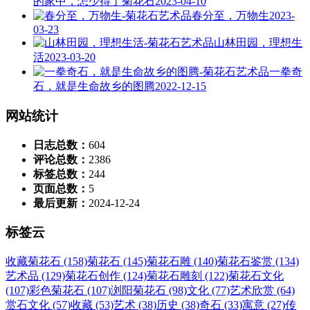
的家中，怎少得了菊花石
2023-04-10
春分至，万物生
2023-
03-23
山林田园，理想生
活
2023-03-20
一拳奇
石，就是生命故乡的图腾
2022-12-15
网站统计
日志总数：
604
评论总数：
2386
标签总数：
244
页面总数：
5
最后更新：
2024-12-24
标签云
收藏菊花石 (158)
菊花石 (145)
菊花石雕 (140)
菊花石鉴赏 (134)
艺术品 (129)
菊花石创作 (124)
菊花石雕刻 (122)
菊花石文化
(107)
彩色菊花石 (107)
浏阳菊花石 (98)
文化 (77)
艺术欣赏 (64)
赏石文化 (57)
收藏 (53)
艺术 (38)
历史 (38)
奇石 (33)
寓意 (27)
传