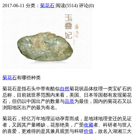
2017-06-11
分类：
菊花石
阅读(5514)
评论(0)
菊花石
有哪些种类
菊花石是指石头中带有酷似
自然
菊花状晶体纹理一类宝矿石的
总称，目前就世界范围内来看，美国、日本等国都有发现菊花
石，但仍以中国出产的数量与
品质
为最佳，国内的菊花石又以
浏阳地区出产的最为有名。
菊花石，经亿万年地理运动孕育而成，是地球地理变迁的见证
者，又因其产量稀缺，花形绝美，广受
收藏
者、科研者与世人
的喜爱，更难得的是其兼具观赏与科研
价值
，故名入湖湘三大