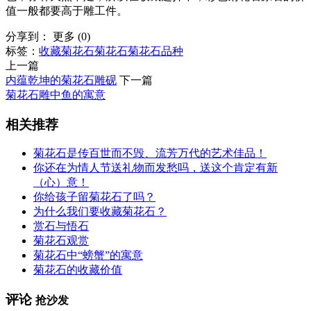
值一般都要高于雕工件。
分享到：
更多
(
0
)
标签：
收藏菊花石
菊花石
菊花石品种
上一篇
内蕴乾坤的菊花石雕砚
下一篇
菊花石雕中鱼的寓意
相关推荐
菊花石是传百世而不毁、流芳万代的艺术佳品！
你还在为情人节送礼物而发愁吗，送这个肯定有新
（心）意！
你给孩子留菊花石了吗？
为什么我们要收藏菊花石？
赏石与悟石
菊花石观赏
菊花石中“螃蟹”的寓意
菊花石的收藏价值
评论
抢沙发