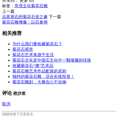
分享到：
更多
(
0
)
标签：
意境
文化
菊花石雕
上一篇
品茗观石的菊花石壶之趣
下一篇
菊花石雕佛像：以石参禅
相关推荐
为什么我们要收藏菊花石？
菊花石观赏
菊花石艺术来源于生活
菊花石文化是中国石文化中一颗璀璨的珍珠
收藏菊花石“佛”艺术品
菊花石雕艺术作品配座的原则
独特的菊花石雕，适合长线投资！
菊花石雕刻，大雅在心不在物
评论
抢沙发
取消