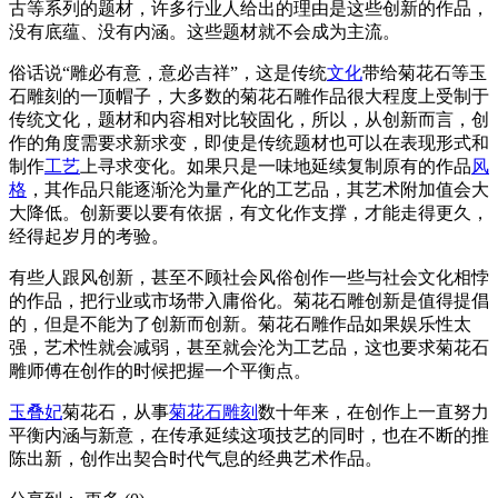
古等系列的题材，许多行业人给出的理由是这些创新的作品，
没有底蕴、没有内涵。这些题材就不会成为主流。
俗话说“雕必有意，意必吉祥”，这是传统
文化
带给菊花石等玉
石雕刻的一顶帽子，大多数的菊花石雕作品很大程度上受制于
传统文化，题材和内容相对比较固化，所以，从创新而言，创
作的角度需要求新求变，即使是传统题材也可以在表现形式和
制作
工艺
上寻求变化。如果只是一味地延续复制原有的作品
风
格
，其作品只能逐渐沦为量产化的工艺品，其艺术附加值会大
大降低。创新要以要有依据，有文化作支撑，才能走得更久，
经得起岁月的考验。
有些人跟风创新，甚至不顾社会风俗创作一些与社会文化相悖
的作品，把行业或市场带入庸俗化。菊花石雕创新是值得提倡
的，但是不能为了创新而创新。菊花石雕作品如果娱乐性太
强，艺术性就会减弱，甚至就会沦为工艺品，这也要求菊花石
雕师傅在创作的时候把握一个平衡点。
玉叠妃
菊花石，从事
菊花石雕刻
数十年来，在创作上一直努力
平衡内涵与新意，在传承延续这项技艺的同时，也在不断的推
陈出新，创作出契合时代气息的经典艺术作品。