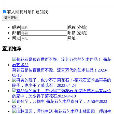
有人回复时邮件通知我
提交评论
昵称
昵称 (必填)
邮箱
邮箱 (必填)
网址
网址
置顶推荐
菊花石是传百世而不毁、流芳万代的艺术佳品！
2023-
05-15
再美的
院子，也少不了菊花石！
2023-04-24
有品位
的家中，怎少得了菊花石
2023-04-10
春分至，万物生
2023-
03-23
山林田园，理想生