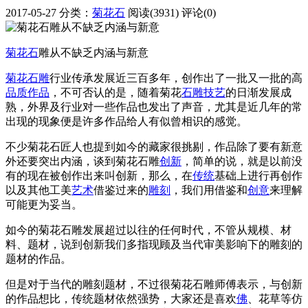
2017-05-27
分类：
菊花石
阅读(3931)
评论(0)
菊花石
雕从不缺乏内涵与新意
菊花石雕
行业传承发展近三百多年，创作出了一批又一批的高
品质
作品
，不可否认的是，随着菊花
石雕
技艺
的日渐发展成
熟，外界及行业对一些作品也发出了声音，尤其是近几年的常
出现的现象便是许多作品给人有似曾相识的感觉。
不少菊花石匠人也提到如今的藏家很挑剔，作品除了要有新意
外还要突出内涵，谈到菊花石雕
创新
，简单的说，就是以前没
有的现在被创作出来叫创新，那么，在
传统
基础上进行再创作
以及其他工美
艺术
借鉴过来的
雕刻
，我们用借鉴和
创意
来理解
可能更为妥当。
如今的菊花石雕发展超过以往的任何时代，不管从规模、材
料、题材，说到创新我们多指现顾及当代审美影响下的雕刻的
题材的作品。
但是对于当代的雕刻题材，不过很菊花石雕师傅表示，与创新
的作品想比，传统题材依然强势，大家还是喜欢
佛
、花草等仿