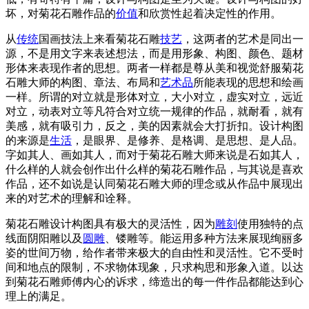
坏，对菊花石雕作品的
价值
和欣赏性起着决定性的作用。
从
传统
国画技法上来看菊花石雕
技艺
，这两者的艺术是同出一
源，不是用文字来表述想法，而是用形象、构图、颜色、题材
形体来表现作者的思想。两者一样都是尊从美和视觉舒服菊花
石雕大师的构图、章法、布局和
艺术品
所能表现的思想和绘画
一样。所谓的对立就是形体对立，大小对立，虚实对立，远近
对立，动表对立等凡符合对立统一规律的作品，就耐看，就有
美感，就有吸引力，反之，美的因素就会大打折扣。设计构图
的来源是
生活
，是眼界、是修养、是格调、是思想、是人品。
字如其人、画如其人，而对于菊花石雕大师来说是石如其人，
什么样的人就会创作出什么样的菊花石雕作品，与其说是喜欢
作品，还不如说是认同菊花石雕大师的理念或从作品中展现出
来的对艺术的理解和诠释。
菊花石雕设计构图具有极大的灵活性，因为
雕刻
使用独特的点
线面阴阳雕以及
圆雕
、镂雕等。能运用多种方法来展现绚丽多
姿的世间万物，给作者带来极大的自由性和灵活性。它不受时
间和地点的限制，不求物体现象，只求构思和形象入道。以达
到菊花石雕师傅内心的诉求，缔造出的每一件作品都能达到心
理上的满足。