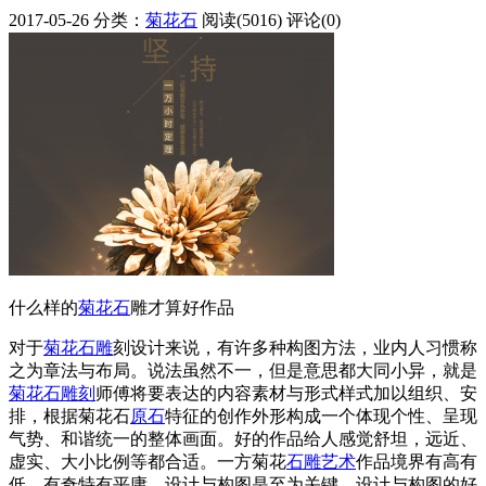
2017-05-26
分类：
菊花石
阅读(5016)
评论(0)
什么样的
菊花石
雕才算好作品
对于
菊花石雕
刻设计来说，有许多种构图方法，业内人习惯称
之为章法与布局。说法虽然不一，但是意思都大同小异，就是
菊花石雕刻
师傅将要表达的内容素材与形式样式加以组织、安
排，根据菊花石
原石
特征的创作外形构成一个体现个性、呈现
气势、和谐统一的整体画面。好的作品给人感觉舒坦，远近、
虚实、大小比例等都合适。一方菊花
石雕
艺术
作品境界有高有
低，有奇特有平庸，设计与构图是至为关键。设计与构图的好