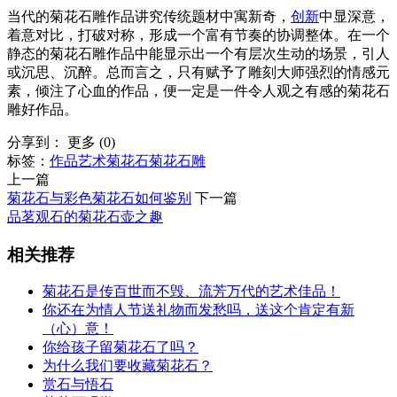
当代的菊花石雕作品讲究传统题材中寓新奇，
创新
中显深意，
着意对比，打破对称，形成一个富有节奏的协调整体。在一个
静态的菊花石雕作品中能显示出一个有层次生动的场景，引人
或沉思、沉醉。总而言之，只有赋予了雕刻大师强烈的情感元
素，倾注了心血的作品，便一定是一件令人观之有感的菊花石
雕好作品。
分享到：
更多
(
0
)
标签：
作品
艺术
菊花石
菊花石雕
上一篇
菊花石与彩色菊花石如何鉴别
下一篇
品茗观石的菊花石壶之趣
相关推荐
菊花石是传百世而不毁、流芳万代的艺术佳品！
你还在为情人节送礼物而发愁吗，送这个肯定有新
（心）意！
你给孩子留菊花石了吗？
为什么我们要收藏菊花石？
赏石与悟石