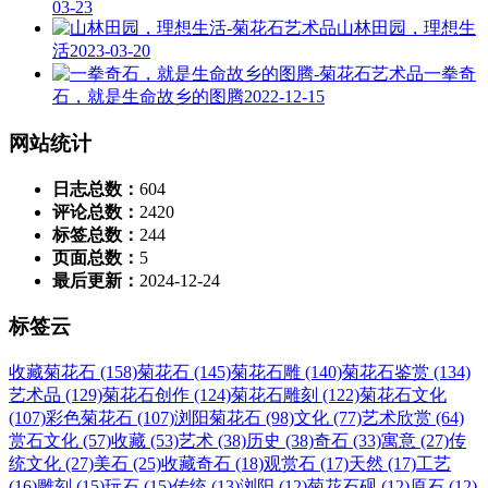
03-23
山林田园，理想生
活
2023-03-20
一拳奇
石，就是生命故乡的图腾
2022-12-15
网站统计
日志总数：
604
评论总数：
2420
标签总数：
244
页面总数：
5
最后更新：
2024-12-24
标签云
收藏菊花石 (158)
菊花石 (145)
菊花石雕 (140)
菊花石鉴赏 (134)
艺术品 (129)
菊花石创作 (124)
菊花石雕刻 (122)
菊花石文化
(107)
彩色菊花石 (107)
浏阳菊花石 (98)
文化 (77)
艺术欣赏 (64)
赏石文化 (57)
收藏 (53)
艺术 (38)
历史 (38)
奇石 (33)
寓意 (27)
传
统文化 (27)
美石 (25)
收藏奇石 (18)
观赏石 (17)
天然 (17)
工艺
(16)
雕刻 (15)
玩石 (15)
传统 (13)
浏阳 (12)
菊花石砚 (12)
原石 (12)