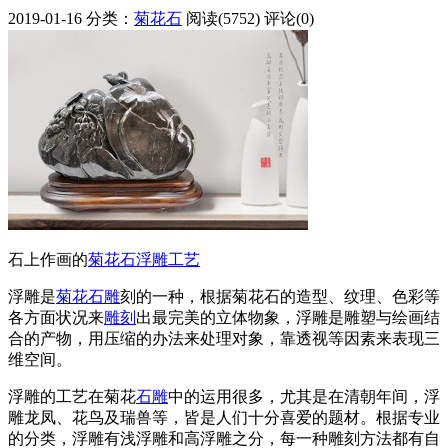
2019-01-16
分类：
菊花石
阅读(5752)
评论(0)
石上作画的
菊花石
浮雕
工艺
浮雕是
菊花石雕
刻的一种，根据菊花石的造型、纹理、色彩等
各方面状况来
雕刻
出最完美的立体物象，浮雕是雕塑与绘画结
合的产物，用压缩的办法来处理对象，靠透视等因素来表现三
维空间。
浮雕的工艺在菊花
石雕
中的运用很多，尤其是在清朝年间，浮
雕龙凤、花鸟及瑞兽等，皆是人们十分喜爱的题材。根据专业
的分类，浮雕有浅浮雕和高浮雕之分，每一种雕刻方法都有自