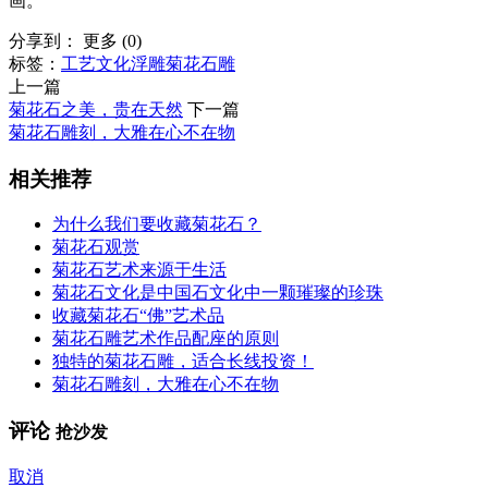
画。
分享到：
更多
(
0
)
标签：
工艺
文化
浮雕
菊花石雕
上一篇
菊花石之美，贵在天然
下一篇
菊花石雕刻，大雅在心不在物
相关推荐
为什么我们要收藏菊花石？
菊花石观赏
菊花石艺术来源于生活
菊花石文化是中国石文化中一颗璀璨的珍珠
收藏菊花石“佛”艺术品
菊花石雕艺术作品配座的原则
独特的菊花石雕，适合长线投资！
菊花石雕刻，大雅在心不在物
评论
抢沙发
取消