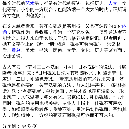
每个时代的
艺术
品，都留有时代的痕迹，包括历史、
人文
、文
化等等。小小的一方砚台，也能浓缩一个大大的时代，正所谓
方寸之间，内蕴乾坤。
在文人藏者看来，菊花石砚既是实用器，又具有深厚的文化
内
涵
，把砚作为一种收藏，作为一个研究对象，非博雅通达者不
能为之。眼力来自于实践，学识与修养决定砚识。砚者研也，
抛开文字学上的“砚”、“研”相通，砚亦可称为砚学，涉及材
质、
雕刻
、美术、书法、民俗、文学、文化、历史等诸方面，
实难兼通。
古人有云：“宁可三日不洗面，不可一日不洗砚”的说法。《屠
隆考·余事》云：“日用砚须日洗去其积墨败水，则墨光莹润。
若过一二日，则墨色差减。”看来从用墨的艺术效果来讲，洗
砚也是很必要的。关于洗砚的方法，前人总结甚多。《砚林拾
遗》载：“有癖砚者，每晨舆面，水注木盆以莲房浸良久，取
出风干，水气滋渍，积久有光。忌柬纸拭，能伤砚锋。”与此
同时，砚台的使用也很关键。专业人士指出，佳砚不可用劣
墨，如松烟墨杂质较多，质地不纯，用时易划伤砚面。字如其
人，砚如精神，一方好的菊花石雕砚是可遇而不可求的。
分享到：
更多
(
0
)