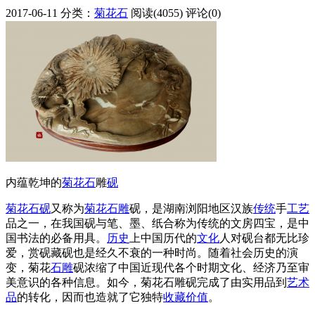
2017-06-11
分类：
菊花石
阅读(4055)
评论(0)
内蕴乾坤的
菊花石
雕
砚
菊花石砚
又称为
菊花石雕
砚，是湖南浏阳地区汉族
传统
手
工艺
品之一，在我国砚与笔、墨、纸合称为传统的文房四宝，是中
国书法的必备用具。
历史
上中国历代的
文化
人对砚台都无比珍
爱，赏砚藏砚也是经久不衰的一种时尚。随着社会历史的演
变，菊花
石雕
砚浓缩了中国近现代各个时期文化、经济乃至审
美意识的各种信息。如今，菊花石雕砚完成了由实用品到
艺术
品
的转化，因而也造就了它独特
收藏
价值
。