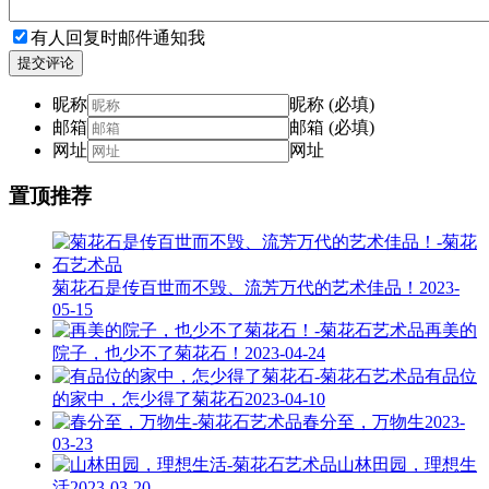
有人回复时邮件通知我
提交评论
昵称
昵称 (必填)
邮箱
邮箱 (必填)
网址
网址
置顶推荐
菊花石是传百世而不毁、流芳万代的艺术佳品！
2023-
05-15
再美的
院子，也少不了菊花石！
2023-04-24
有品位
的家中，怎少得了菊花石
2023-04-10
春分至，万物生
2023-
03-23
山林田园，理想生
活
2023-03-20