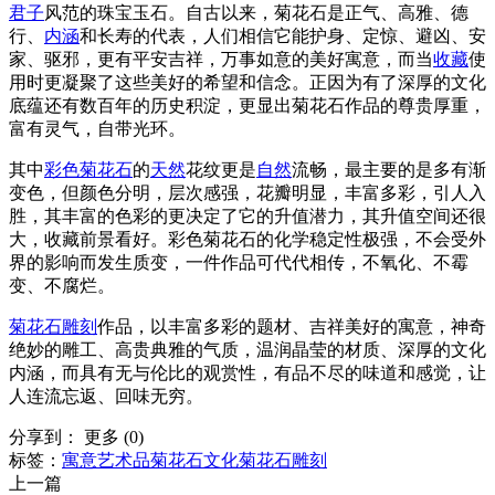
君子
风范的珠宝玉石。自古以来，菊花石是正气、高雅、德
行、
内涵
和长寿的代表，人们相信它能护身、定惊、避凶、安
家、驱邪，更有平安吉祥，万事如意的美好寓意，而当
收藏
使
用时更凝聚了这些美好的希望和信念。正因为有了深厚的文化
底蕴还有数百年的历史积淀，更显出菊花石作品的尊贵厚重，
富有灵气，自带光环。
其中
彩色菊花石
的
天然
花纹更是
自然
流畅，最主要的是多有渐
变色，但颜色分明，层次感强，花瓣明显，丰富多彩，引人入
胜，其丰富的色彩的更决定了它的升值潜力，其升值空间还很
大，收藏前景看好。彩色菊花石的化学稳定性极强，不会受外
界的影响而发生质变，一件作品可代代相传，不氧化、不霉
变、不腐烂。
菊花石雕刻
作品，以丰富多彩的题材、吉祥美好的寓意，神奇
绝妙的雕工、高贵典雅的气质，温润晶莹的材质、深厚的文化
内涵，而具有无与伦比的观赏性，有品不尽的味道和感觉，让
人连流忘返、回味无穷。
分享到：
更多
(
0
)
标签：
寓意
艺术品
菊花石文化
菊花石雕刻
上一篇