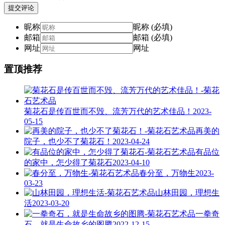
提交评论
昵称
昵称 (必填)
邮箱
邮箱 (必填)
网址
网址
置顶推荐
菊花石是传百世而不毁、流芳万代的艺术佳品！
2023-
05-15
再美的
院子，也少不了菊花石！
2023-04-24
有品位
的家中，怎少得了菊花石
2023-04-10
春分至，万物生
2023-
03-23
山林田园，理想生
活
2023-03-20
一拳奇
石，就是生命故乡的图腾
2022-12-15