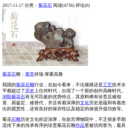
2017-11-17
分类：
菊花石
阅读(4736)
评论(0)
菊花石
雕：
寓意
祥瑞 厚重高雅
我国的
菊花石雕
行业，在如今看来，不论规模还是
工艺
技术水
平都超过了
历史
上任何时代，出现了一个新的创作高峰时代。
浏阳菊花石
有无可匹敌的优势特点，其原料稀有珍贵且难假
冒、易鉴定、难替代，并且有着深厚的
文化
历史底蕴和有着杰
出的观赏性，还有良好的保存性以及稳定的保值升值功效等。
菊花
石雕
历史文化积淀深厚，在故宫博物院中，不乏很多早期
流传下来的传承有序的珍贵菊花石雕
作品
更被坊间誉为，最具