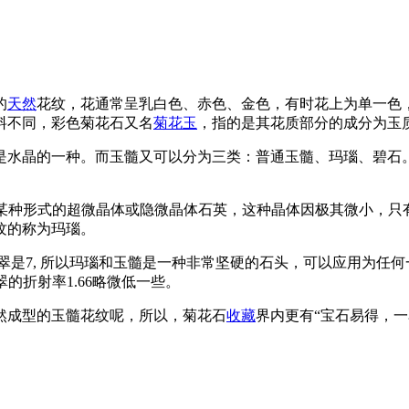
的
天然
花纹，花通常呈乳白色、赤色、金色，有时花上为单一色
料不同，彩色菊花石又名
菊花玉
，指的是其花质部分的成分为玉
是水晶的一种。而玉髓又可以分为三类：普通玉髓、玛瑙、碧石
是某种形式的超微晶体或隐微晶体石英，这种晶体因极其微小，只
纹的称为玛瑙。
, 所以玛瑙和玉髓是一种非常坚硬的石头，可以应用为任何一种首饰。
比翡翠的折射率1.66略微低一些。
然成型的玉髓花纹呢，所以，菊花石
收藏
界内更有“宝石易得，一