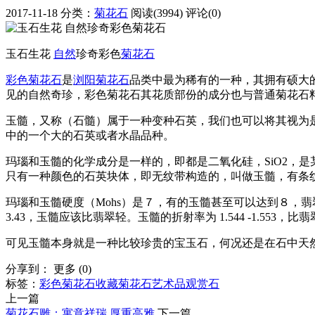
2017-11-18
分类：
菊花石
阅读(3994)
评论(0)
玉石生花
自然
珍奇彩色
菊花石
彩色菊花石
是
浏阳菊花石
品类中最为稀有的一种，其拥有硕大
见的自然奇珍，彩色菊花石其花质部份的成分也与普通菊花石
玉髓，又称（石髓）属于一种变种石英，我们也可以将其视为
中的一个大的石英或者水晶品种。
玛瑙和玉髓的化学成分是一样的，即都是二氧化硅，SiO2，
只有一种颜色的石英块体，即无纹带构造的，叫做玉髓，有条
玛瑙和玉髓硬度（Mohs）是７，有的玉髓甚至可以达到８，翡翠是7
3.43，玉髓应该比翡翠轻。玉髓的折射率为 1.544 -1.553，
可见玉髓本身就是一种比较珍贵的宝玉石，何况还是在石中天
分享到：
更多
(
0
)
标签：
彩色菊花石
收藏菊花石
艺术品
观赏石
上一篇
菊花石雕：寓意祥瑞 厚重高雅
下一篇