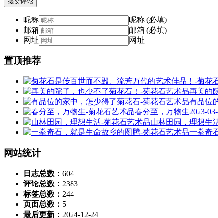
提交评论
昵称
昵称 (必填)
邮箱
邮箱 (必填)
网址
网址
置顶推荐
再美的
有品位
春分至，万物生
2023-03
山林田园，理想生
一拳奇
网站统计
日志总数：
604
评论总数：
2383
标签总数：
244
页面总数：
5
最后更新：
2024-12-24