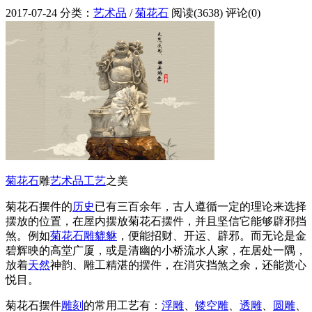
2017-07-24
分类：
艺术品
/
菊花石
阅读(3638)
评论(0)
菊花石
雕
艺术品
工艺
之美
菊花石摆件的
历史
已有三百余年，古人遵循一定的理论来选择
摆放的位置，在屋内摆放菊花石摆件，并且坚信它能够辟邪挡
煞。例如
菊花石雕
貔貅
，便能招财、开运、辟邪。而无论是金
碧辉映的高堂广厦，或是清幽的小桥流水人家，在居处一隅，
放着
天然
神韵、雕工精湛的摆件，在消灾挡煞之余，还能赏心
悦目。
菊花石摆件
雕刻
的常用工艺有：
浮雕
、
镂空雕
、
透雕
、
圆雕
、