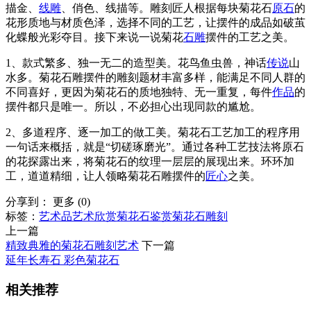
描金、
线雕
、俏色、线描等。雕刻匠人根据每块菊花石
原石
的
花形质地与材质色泽，选择不同的工艺，让摆件的成品如破茧
化蝶般光彩夺目。接下来说一说菊花
石雕
摆件的工艺之美。
1、款式繁多、独一无二的造型美。花鸟鱼虫兽，神话
传说
山
水多。菊花石雕摆件的雕刻题材丰富多样，能满足不同人群的
不同喜好，更因为菊花石的质地独特、无一重复，每件
作品
的
摆件都只是唯一。所以，不必担心出现同款的尴尬。
2、多道程序、逐一加工的做工美。菊花石工艺加工的程序用
一句话来概括，就是“切磋琢磨光”。通过各种工艺技法将原石
的花探露出来，将菊花石的纹理一层层的展现出来。环环加
工，道道精细，让人领略菊花石雕摆件的
匠心
之美。
分享到：
更多
(
0
)
标签：
艺术品
艺术欣赏
菊花石鉴赏
菊花石雕刻
上一篇
精致典雅的菊花石雕刻艺术
下一篇
延年长寿石 彩色菊花石
相关推荐