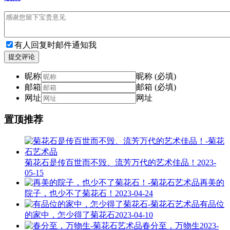
有人回复时邮件通知我
提交评论
昵称
昵称 (必填)
邮箱
邮箱 (必填)
网址
网址
置顶推荐
菊花石是传百世而不毁、流芳万代的艺术佳品！
2023-
05-15
再美的
院子，也少不了菊花石！
2023-04-24
有品位
的家中，怎少得了菊花石
2023-04-10
春分至，万物生
2023-