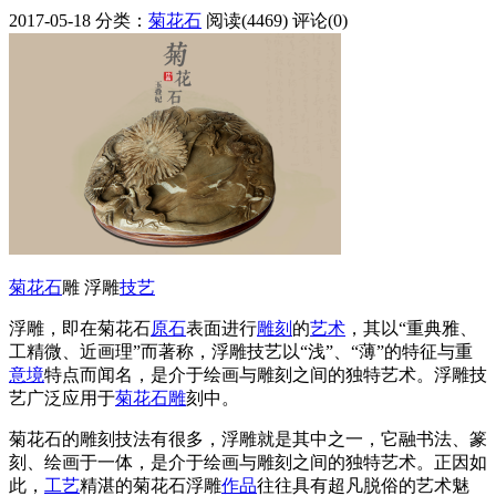
2017-05-18
分类：
菊花石
阅读(4469)
评论(0)
菊花石
雕 浮雕
技艺
浮雕，即在菊花石
原石
表面进行
雕刻
的
艺术
，其以“重典雅、
工精微、近画理”而著称，浮雕技艺以“浅”、“薄”的特征与重
意境
特点而闻名，是介于绘画与雕刻之间的独特艺术。浮雕技
艺广泛应用于
菊花石雕
刻中。
菊花石的雕刻技法有很多，浮雕就是其中之一，它融书法、篆
刻、绘画于一体，是介于绘画与雕刻之间的独特艺术。正因如
此，
工艺
精湛的菊花石浮雕
作品
往往具有超凡脱俗的艺术魅