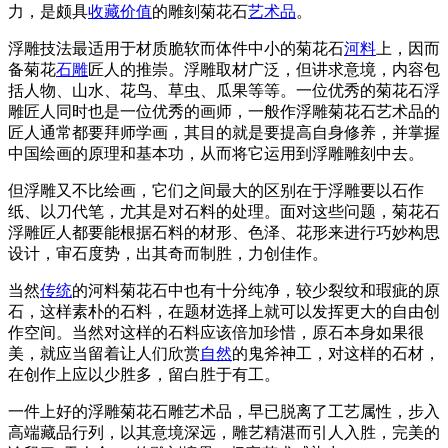
力，是颇具
收藏
价值
的雕刻菊花石
艺术品
。
浮雕技法最适用于材质脆软而体件中小的菊花石
河料
上，因而
备菊花
石雕
匠人的推崇。浮雕取材广泛，但讲求意境，内容包
括人物、山水、花鸟、草虫、瓜果等等。一位优秀的菊花石浮
雕匠人同时也是一位优秀的画师，一般作浮雕菊花石艺术品的
匠人通常都要拜师学画，其目的就是要提高自身修养，并掌握
中国绘画的原理和基本功，从而将它运用到浮雕雕刻中去。
但浮雕又不比绘画，它们之间最大的区别在于浮雕要以石作
纸、以刀代笔，尤其是对石料的处理。面对这些问题，菊花石
浮雕匠人都要能根据石料的材形、色泽、花形来进行巧妙构思
设计，审石度势，出其奇而制胜，力创佳作。
当然
传统
的河料菊花石中也有十分纯净，较少裂纹和瑕疵的原
石，这样素朴的石料，在题材选择上就可以发挥更大的自由创
作空间。当然对这样的石料应该倍加珍惜，原石本身如果很
美，就应当留着让人们欣赏
自然
的鬼斧神工，对这样的石材，
在创作上应以少胜多，留白胜于有工。
一件上好的浮雕菊花石雕艺术品，早已脱离了工艺属性，步入
高端藏品行列，以其意境深远，雕艺精湛而引人入胜，完美的