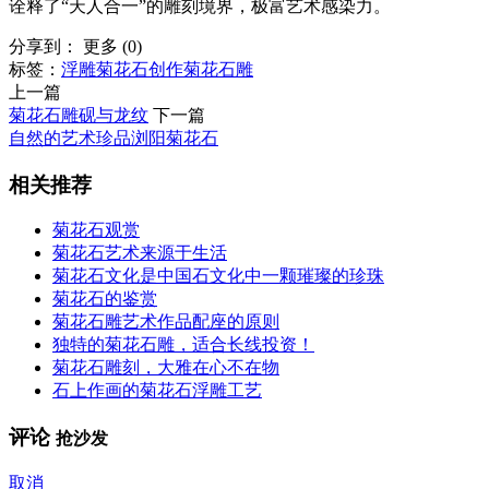
诠释了“天人合一”的雕刻境界，极富艺术感染力。
分享到：
更多
(
0
)
标签：
浮雕
菊花石创作
菊花石雕
上一篇
菊花石雕砚与龙纹
下一篇
自然的艺术珍品浏阳菊花石
相关推荐
菊花石观赏
菊花石艺术来源于生活
菊花石文化是中国石文化中一颗璀璨的珍珠
菊花石的鉴赏
菊花石雕艺术作品配座的原则
独特的菊花石雕，适合长线投资！
菊花石雕刻，大雅在心不在物
石上作画的菊花石浮雕工艺
评论
抢沙发
取消