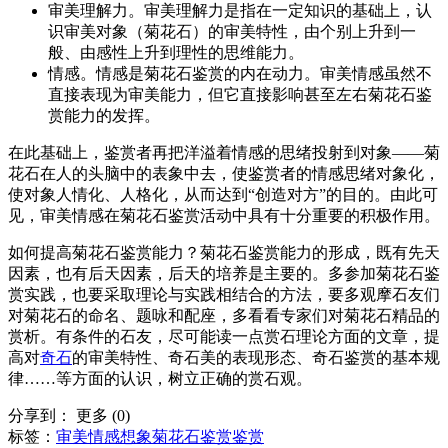
审美理解力。审美理解力是指在一定知识的基础上，认
识审美对象（菊花石）的审美特性，由个别上升到一
般、由感性上升到理性的思维能力。
情感。情感是菊花石鉴赏的内在动力。审美情感虽然不
直接表现为审美能力，但它直接影响甚至左右菊花石鉴
赏能力的发挥。
在此基础上，鉴赏者再把洋溢着情感的思绪投射到对象——菊
花石在人的头脑中的表象中去，使鉴赏者的情感思绪对象化，
使对象人情化、人格化，从而达到“创造对方”的目的。由此可
见，审美情感在菊花石鉴赏活动中具有十分重要的积极作用。
如何提高菊花石鉴赏能力？菊花石鉴赏能力的形成，既有先天
因素，也有后天因素，后天的培养是主要的。多参加菊花石鉴
赏实践，也要采取理论与实践相结合的方法，要多观摩石友们
对菊花石的命名、题咏和配座，多看看专家们对菊花石精品的
赏析。有条件的石友，尽可能读一点赏石理论方面的文章，提
高对
奇石
的审美特性、奇石美的表现形态、奇石鉴赏的基本规
律……等方面的认识，树立正确的赏石观。
分享到：
更多
(
0
)
标签：
审美
情感
想象
菊花石鉴赏
鉴赏