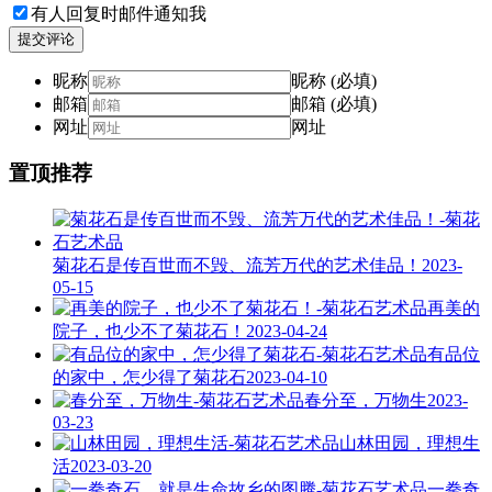
有人回复时邮件通知我
提交评论
昵称
昵称 (必填)
邮箱
邮箱 (必填)
网址
网址
置顶推荐
菊花石是传百世而不毁、流芳万代的艺术佳品！
2023-
05-15
再美的
院子，也少不了菊花石！
2023-04-24
有品位
的家中，怎少得了菊花石
2023-04-10
春分至，万物生
2023-
03-23
山林田园，理想生
活
2023-03-20
一拳奇