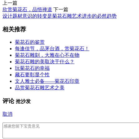
上一篇
欣赏菊花石，品悟禅道
下一篇
设计题材意识的转变是菊花石雕艺术进步的必然趋势
相关推荐
菊花石的鉴赏
每逢佳节，品茅台酒，赏菊花石！
菊花石雕刻，大雅在心不在物
菊花石雕的美取决于什么？
玩菊花石的幸福
藏石要彰显个性
文人雅士必备——菊花石印章
品赏菊花石雕艺术之美
评论
抢沙发
取消