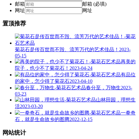
邮箱
邮箱 (必填)
网址
网址
置顶推荐
菊花石是传百世而不毁、流芳万代的艺术佳品！
2023-
05-15
再美的
院子，也少不了菊花石！
2023-04-24
有品位
的家中，怎少得了菊花石
2023-04-10
春分至，万物生
2023-
03-23
山林田园，理想生
活
2023-03-20
一拳奇
石，就是生命故乡的图腾
2022-12-15
网站统计