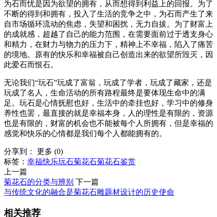
为石而忧是因为欲望的拥有，从而想得到利益上的回报。为了
不断的得到和拥有，投入了生活的竞争之中，为石而产生了来
自市场循环流动的焦虑，失望和困扰，无力自拔。为了财富上
的成就感，超越了自己的能力范围，在需要面前过于透支身心
和精力，在财力与物力的压力下，精神上不幸福，陷入了痛苦
的境地。原有的快乐和幸福被自己创造出来的欲望所毁灭，因
此爱石而恨石。
无论我们“玩石”玩成了富翁，玩成了学者，玩成了藏家，还是
玩成了名人，生命活动的所有路程最终是要体现生命中的满
足。玩石是心情抚慰也好，生活中的牵挂也好，学习中的修身
养性也罢，最直接的就是幸福本身，人的理性是有限的，资源
也是有限的，财富的机会也不能被每个人所拥有，但是幸福的
感觉和快乐的心情都是我们每个人都能拥有的。
分享到：
更多
(
0
)
标签：
幸福
快乐
玩石
菊花石
菊花石鉴赏
上一篇
菊花石的分类与辨别
下一篇
与传统文化的融合是菊花石雕题材设计的历史使命
相关推荐