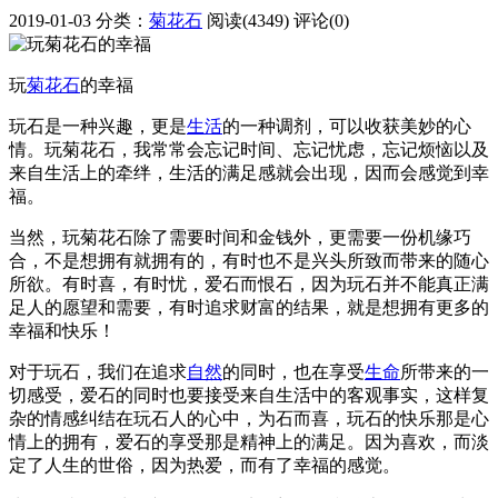
2019-01-03
分类：
菊花石
阅读(4349)
评论(0)
玩
菊花石
的幸福
玩石是一种兴趣，更是
生活
的一种调剂，可以收获美妙的心
情。玩菊花石，我常常会忘记时间、忘记忧虑，忘记烦恼以及
来自生活上的牵绊，生活的满足感就会出现，因而会感觉到幸
福。
当然，玩菊花石除了需要时间和金钱外，更需要一份机缘巧
合，不是想拥有就拥有的，有时也不是兴头所致而带来的随心
所欲。有时喜，有时忧，爱石而恨石，因为玩石并不能真正满
足人的愿望和需要，有时追求财富的结果，就是想拥有更多的
幸福和快乐！
对于玩石，我们在追求
自然
的同时，也在享受
生命
所带来的一
切感受，爱石的同时也要接受来自生活中的客观事实，这样复
杂的情感纠结在玩石人的心中，为石而喜，玩石的快乐那是心
情上的拥有，爱石的享受那是精神上的满足。因为喜欢，而淡
定了人生的世俗，因为热爱，而有了幸福的感觉。