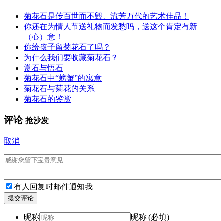
菊花石是传百世而不毁、流芳万代的艺术佳品！
你还在为情人节送礼物而发愁吗，送这个肯定有新
（心）意！
你给孩子留菊花石了吗？
为什么我们要收藏菊花石？
赏石与悟石
菊花石中“螃蟹”的寓意
菊花石与菊花的关系
菊花石的鉴赏
评论
抢沙发
取消
有人回复时邮件通知我
提交评论
昵称
昵称 (必填)