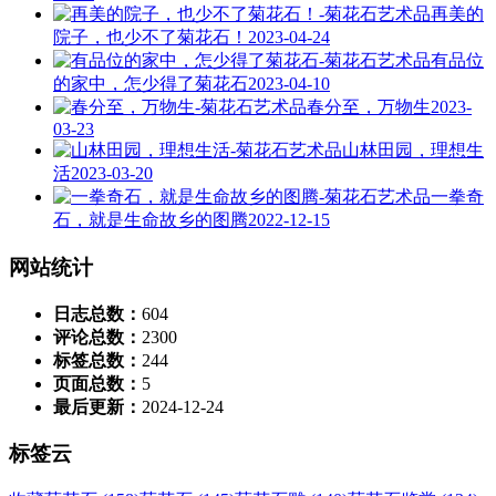
再美的
院子，也少不了菊花石！
2023-04-24
有品位
的家中，怎少得了菊花石
2023-04-10
春分至，万物生
2023-
03-23
山林田园，理想生
活
2023-03-20
一拳奇
石，就是生命故乡的图腾
2022-12-15
网站统计
日志总数：
604
评论总数：
2300
标签总数：
244
页面总数：
5
最后更新：
2024-12-24
标签云