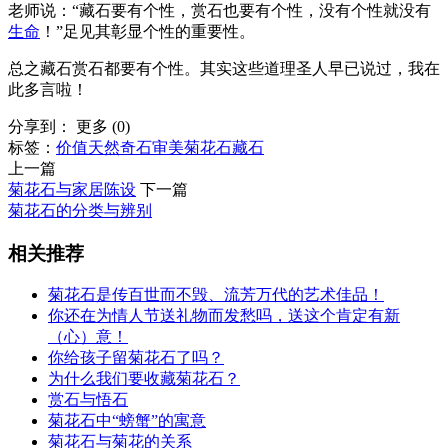
老师说：“藏石要有个性，赏石也要有个性，没有个性就没有
生命
！”足见其彰显个性的重要性。
总之藏石赏石都要有个性。其实这些道理圣人早已说过，我在
此多言啦！
分享到：
更多
(
0
)
标签：
价值
天然
奇石
审美
菊花石
藏石
上一篇
菊花石与家居陈设
下一篇
菊花石的分类与辨别
相关推荐
菊花石是传百世而不毁、流芳万代的艺术佳品！
你还在为情人节送礼物而发愁吗，送这个肯定有新
（心）意！
你给孩子留菊花石了吗？
为什么我们要收藏菊花石？
赏石与悟石
菊花石中“螃蟹”的寓意
菊花石与菊花的关系