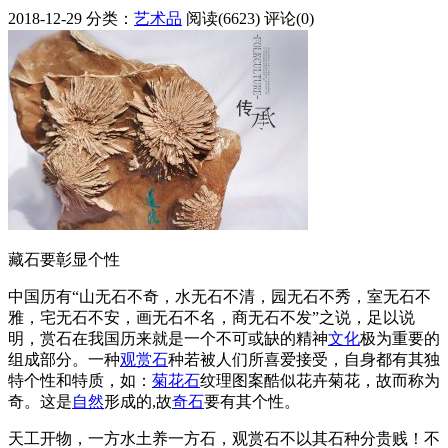
2018-12-29
分类：
艺术品
阅读(6623)
评论(0)
藏石要彰显个性
中国历有“山无石不奇，水无石不清，园无石不秀，室无石不
雅，宅无石不安，画无石不名，商无石不发”之说，足以说
明，赏石在我国历来就是一个不可或缺的精神
文化
极为重要的
组成部分。一种
观赏石
种若被人们所喜爱接受，自身都有其独
特个性和特质，如：
菊花石
纹理图案酷似花卉菊花，故而称为
奇。这是
自然
形成的,故
奇石
要有其个性。
天工开物，一方水土养一方石，观赏石不以其石种分贵贱！不