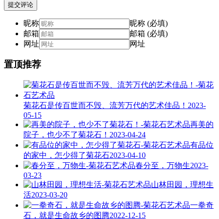
提交评论
昵称
昵称 (必填)
邮箱
邮箱 (必填)
网址
网址
置顶推荐
菊花石是传百世而不毁、流芳万代的艺术佳品！
2023-
05-15
再美的
院子，也少不了菊花石！
2023-04-24
有品位
的家中，怎少得了菊花石
2023-04-10
春分至，万物生
2023-
03-23
山林田园，理想生
活
2023-03-20
一拳奇
石，就是生命故乡的图腾
2022-12-15