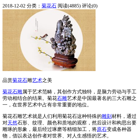
2018-12-02
分类：
菊花石
阅读(4885)
评论(0)
品赏
菊花石
雕
艺术
之美
菊花石雕
属于艺术范畴，其创作方式独特，是脑力劳动与手工
劳动相结合的结果。菊花
石雕
艺术是中国最著名的三大石雕之
一，在世界艺术中占有非常重要的地位。
菊花石雕艺术就是人们利用菊花石这种特殊的
雕刻
材料，通过
对
天然
石形、纹理、颜色和质地的观察，然后设计和构思出要
雕琢的形象，最后经过琢磨等精细加工，将
原石
变成各种器
物，借以表达创作者对世界、对人生感悟的艺术。