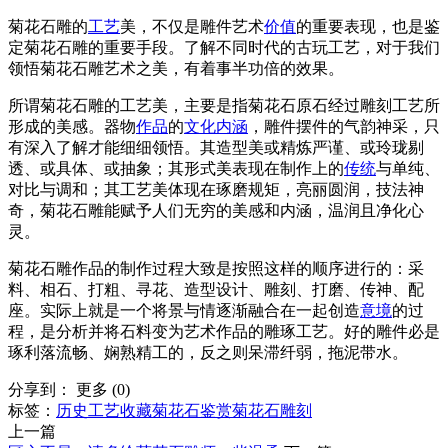
菊花石雕的
工艺
美，不仅是雕件艺术
价值
的重要表现，也是鉴
定菊花石雕的重要手段。了解不同时代的古玩工艺，对于我们
领悟菊花石雕艺术之美，有着事半功倍的效果。
所谓菊花石雕的工艺美，主要是指菊花石原石经过雕刻工艺所
形成的美感。器物
作品
的
文化
内涵
，雕件摆件的气韵神采，只
有深入了解才能细细领悟。其造型美或精炼严谨、或玲珑剔
透、或具体、或抽象；其形式美表现在制作上的
传统
与单纯、
对比与调和；其工艺美体现在琢磨规矩，亮丽圆润，技法神
奇，菊花石雕能赋予人们无穷的美感和内涵，温润且净化心
灵。
菊花石雕作品的制作过程大致是按照这样的顺序进行的：采
料、相石、打粗、寻花、造型设计、雕刻、打磨、传神、配
座。实际上就是一个将景与情逐渐融合在一起创造
意境
的过
程，是分析并将石料变为艺术作品的雕琢工艺。好的雕件必是
琢利落流畅、娴熟精工的，反之则呆滞纤弱，拖泥带水。
分享到：
更多
(
0
)
标签：
历史
工艺
收藏
菊花石鉴赏
菊花石雕刻
上一篇