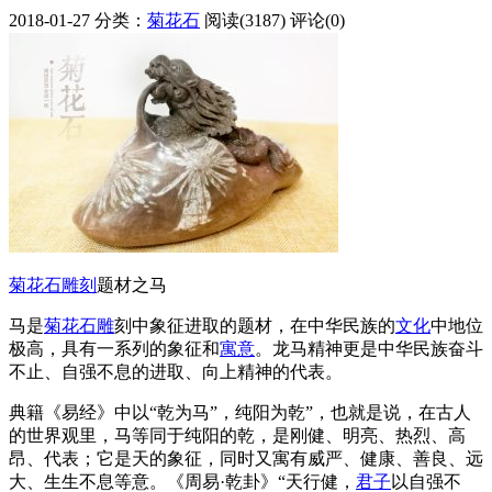
2018-01-27
分类：
菊花石
阅读(3187)
评论(0)
菊花石
雕刻
题材之马
马是
菊花石雕
刻中象征进取的题材，在中华民族的
文化
中地位
极高，具有一系列的象征和
寓意
。龙马精神更是中华民族奋斗
不止、自强不息的进取、向上精神的代表。
典籍《易经》中以“乾为马”，纯阳为乾”，也就是说，在古人
的世界观里，马等同于纯阳的乾，是刚健、明亮、热烈、高
昂、代表；它是天的象征，同时又寓有威严、健康、善良、远
大、生生不息等意。《周易·乾卦》“天行健，
君子
以自强不