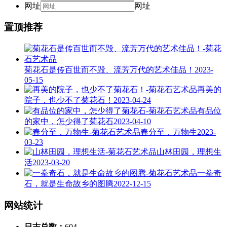
网址
网址
置顶推荐
菊花石是传百世而不毁、流芳万代的艺术佳品！
2023-
05-15
再美的
院子，也少不了菊花石！
2023-04-24
有品位
的家中，怎少得了菊花石
2023-04-10
春分至，万物生
2023-
03-23
山林田园，理想生
活
2023-03-20
一拳奇
石，就是生命故乡的图腾
2022-12-15
网站统计
日志总数：
604