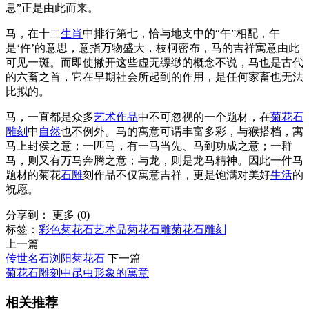
息”正是由此而来。
马，在十二
生肖
中排行第七，恰与地支中的“午”相配，午
是‘仵’的意思，意指万物盛大，枝柯密布，马的吉祥寓意由此
可见一斑。而即使撇开这些虚无缥缈的概念不说，马也是古代
的六畜之首，它在早期社会所起到的作用，是任何家畜也无法
比拟的。
马，一直都是众多
艺术
作品
中不可忽视的一个题材，在
菊花石
雕刻
中
自然
也不例外。马的寓意可谓丰富多彩，与猴搭档，寓
马上封侯之意；一匹马，有一马当先、马到功成之意；一群
马，则又有万马奔腾之意；与龙，则是龙马精神。因此一件马
题材的菊花
石雕
刻作品不仅寓意吉祥，更是饱满对美好
生活
的
祝愿。
分享到：
更多
(
0
)
标签：
彩色菊花石
艺术品
菊花石雕
菊花石雕刻
上一篇
传世名石浏阳菊花石
下一篇
菊花石雕刻中昆虫形象的寓意
相关推荐