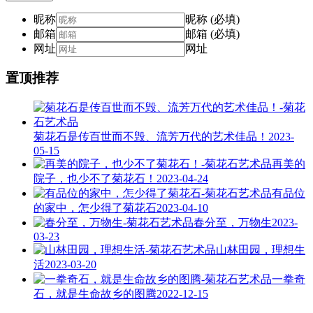
昵称
昵称 (必填)
邮箱
邮箱 (必填)
网址
网址
置顶推荐
菊花石是传百世而不毁、流芳万代的艺术佳品！
2023-
05-15
再美的
院子，也少不了菊花石！
2023-04-24
有品位
的家中，怎少得了菊花石
2023-04-10
春分至，万物生
2023-
03-23
山林田园，理想生
活
2023-03-20
一拳奇
石，就是生命故乡的图腾
2022-12-15