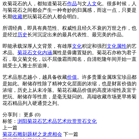
欢菊花石的人，都知道菊花石
作品
与文
人文
化。很多时候，人
与菊花石之间都会产生一种奇妙的归属感，而这一点，只要是
长期
收藏
把玩菊花石的人都会明白。
所谓经典，即具有典范性、权威性且经久不衰的万世之作，也
是经过
历史
长河沉淀出来的最具代表性、最完美的作品。
即能承载深厚人文背景，有雄厚
文化
积淀和强烈
文化属性
的艺
术品。
菊花石文化
内涵
属性是毋庸置疑的。菊花石亦称为君子
石，取义菊文化，以不屈傲霜而闻名，自清乾隆年间开始一直
就受士人雅士所追捧。
艺术品形态越小，越具备收藏
价值
。许多贵重金属珠宝珍品都
是如此。耐储存性除了精神文化层面的浓缩，也是财富价值的
浓缩，历史上从未冷落。菊花石藏品价值的高度浓缩性及宜于
把玩、耐储存等性质，是毫无疑问的。高端收藏市场更早将菊
花石精品列入硬通货之列。
分享到：
更多
(
0
)
标签：
浏阳菊花石
艺术品
艺术欣赏
赏石文化
上一篇
菊花石雕刻题材之龙虎相会
下一篇