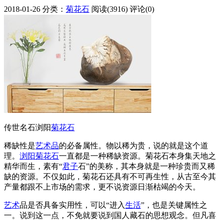
2018-01-26
分类：
菊花石
阅读(3916)
评论(0)
传世名石浏阳
菊花石
稀缺性是
艺术品
的必备属性。物以稀为贵，说的就是这个道
理。
浏阳菊花石
一直都是一种稀缺资源。菊花石本身集天地之
精华而生，素有“
君子
石”的美称，其本身就是一种珍贵而又稀
缺的资源。不仅如此，菊花石还具有不可再生性，从古至今其
产量都跟不上市场的需求，更不说资源日渐枯竭的今天。
艺术
品是否具备实用性，可以“进入
生活
”，也是关键属性之
一。说到这一点，不免就要说到国人藏石的思想观念。但凡喜