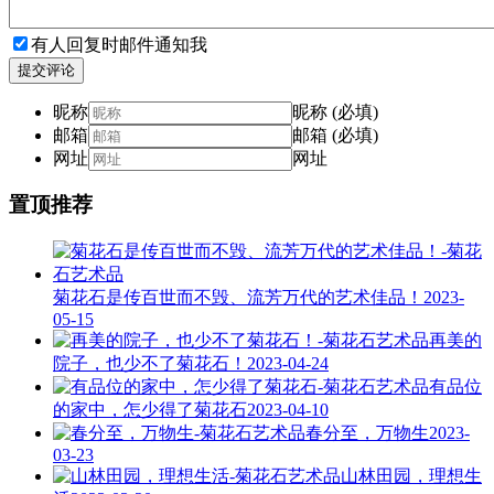
有人回复时邮件通知我
提交评论
昵称
昵称 (必填)
邮箱
邮箱 (必填)
网址
网址
置顶推荐
菊花石是传百世而不毁、流芳万代的艺术佳品！
2023-
05-15
再美的
院子，也少不了菊花石！
2023-04-24
有品位
的家中，怎少得了菊花石
2023-04-10
春分至，万物生
2023-
03-23
山林田园，理想生