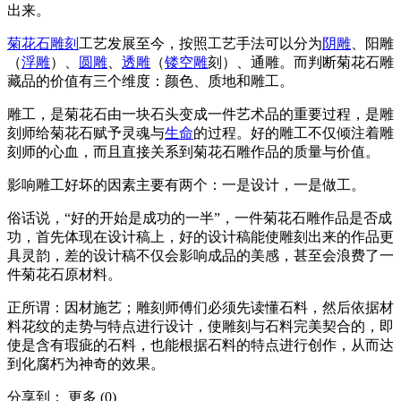
出来。
菊花石雕刻
工艺发展至今，按照工艺手法可以分为
阴雕
、阳雕
（
浮雕
）、
圆雕
、
透雕
（
镂空雕
刻）、通雕。而判断菊花石雕
藏品的价值有三个维度：颜色、质地和雕工。
雕工，是菊花石由一块石头变成一件艺术品的重要过程，是雕
刻师给菊花石赋予灵魂与
生命
的过程。好的雕工不仅倾注着雕
刻师的心血，而且直接关系到菊花石雕作品的质量与价值。
影响雕工好坏的因素主要有两个：一是设计，一是做工。
俗话说，“好的开始是成功的一半”，一件菊花石雕作品是否成
功，首先体现在设计稿上，好的设计稿能使雕刻出来的作品更
具灵韵，差的设计稿不仅会影响成品的美感，甚至会浪费了一
件菊花石原材料。
正所谓：因材施艺；雕刻师傅们必须先读懂石料，然后依据材
料花纹的走势与特点进行设计，使雕刻与石料完美契合的，即
使是含有瑕疵的石料，也能根据石料的特点进行创作，从而达
到化腐朽为神奇的效果。
分享到：
更多
(
0
)