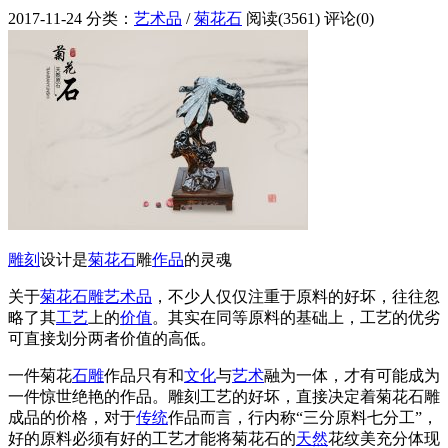
2017-11-24
分类：
艺术品
/
菊花石
阅读(3561)
评论(0)
雕刻
设计是
菊花石
雕
作品
的灵魂
关于
菊花石雕
艺术品
，不少人仅仅注重于原料的好坏，往往忽
略了其
工艺
上的
价值
。其实在同等原料的基础上，工艺的优劣
可直接划分两者价值的高低。
一件菊花
石雕
作品只有和
文化
与
艺术
融为一体，才有可能成为
一件惊世绝艳的作品。雕刻工艺的好坏，直接决定着菊花石雕
成品的价格，对于
传统
作品而言，行内称“三分原料七分工”，
好的原料必须有好的工艺才能将菊花石的
天然
花纹美充分体现