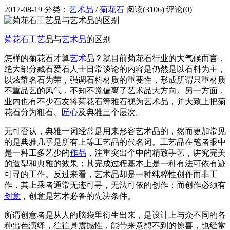
2017-08-19
分类：
艺术品
/
菊花石
阅读(3106)
评论(0)
菊花石
工艺
品与
艺术品
的区别
怎样的菊花石才算
艺术
品？就目前菊花石行业的大气候而言，
绝大部分藏石爱石人士日常谈论的内容是仍然是以石料为主，
以炫耀名石为荣，强调石料材质的重要性，形成所谓只重材质
不重品艺的风气，不知不觉偏离了艺术品大方向。另一方面，
业内也有不少石友将菊花石等雅石视为艺术品，并大致上把菊
花石分为粗石、
匠心
及典雅三个层次。
无可否认，典雅一词经常是用来形容艺术品的，然而更加常见
的是典雅几乎是所有上等工艺品的代名词。工艺品在笔者眼中
是一种工多艺少的
作品
，注重突出个中的精致手艺，讲究完美
的造型和典雅的效果；其完成过程基本上是一种有法可依有迹
可寻的工作。反过来看，艺术品却是一种纯粹性创作而非工
作，其上乘者通常无迹可寻，无法可依的创作；而创作必须有
创意
，创意是艺术必备的先决条件。
所谓创意者是从人的脑袋里衍生出来，是设计上与众不同的各
种出色演绎，往往具震撼性，能带来意想不到的惊喜，也经常