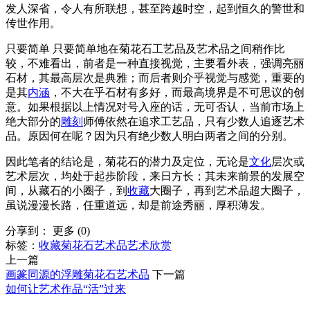
发人深省，令人有所联想，甚至跨越时空，起到恒久的警世和
传世作用。
只要简单 只要简单地在菊花石工艺品及艺术品之间稍作比
较，不难看出，前者是一种直接视觉，主要看外表，强调亮丽
石材，其最高层次是典雅；而后者则介乎视觉与感觉，重要的
是其
内涵
，不大在乎石材有多好，而最高境界是不可思议的创
意。如果根据以上情况对号入座的话，无可否认，当前市场上
绝大部分的
雕刻
师傅依然在追求工艺品，只有少数人追逐艺术
品。原因何在呢？因为只有绝少数人明白两者之间的分别。
因此笔者的结论是，菊花石的潜力及定位，无论是
文化
层次或
艺术层次，均处于起歩阶段，来日方长；其未来前景的发展空
间，从藏石的小圈子，到
收藏
大圈子，再到艺术品超大圈子，
虽说漫漫长路，任重道远，却是前途秀丽，厚积薄发。
分享到：
更多
(
0
)
标签：
收藏菊花石
艺术品
艺术欣赏
上一篇
画篆同源的浮雕菊花石艺术品
下一篇
如何让艺术作品“活”过来