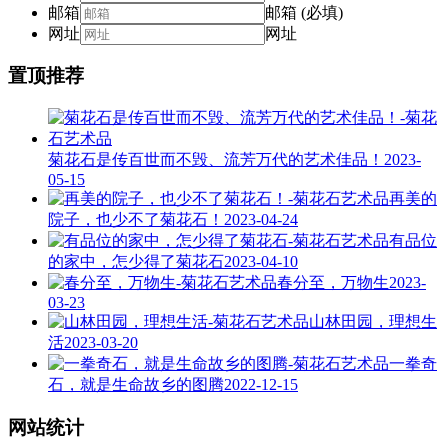
邮箱
邮箱 (必填)
网址
网址
置顶推荐
菊花石是传百世而不毁、流芳万代的艺术佳品！
2023-
05-15
再美的
院子，也少不了菊花石！
2023-04-24
有品位
的家中，怎少得了菊花石
2023-04-10
春分至，万物生
2023-
03-23
山林田园，理想生
活
2023-03-20
一拳奇
石，就是生命故乡的图腾
2022-12-15
网站统计