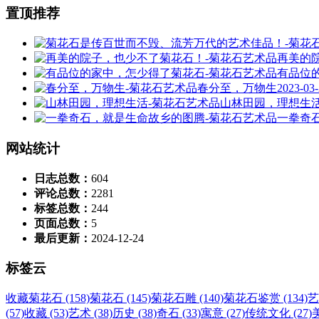
置顶推荐
再美的
有品位
春分至，万物生
2023-03
山林田园，理想生
一拳奇
网站统计
日志总数：
604
评论总数：
2281
标签总数：
244
页面总数：
5
最后更新：
2024-12-24
标签云
收藏菊花石 (158)
菊花石 (145)
菊花石雕 (140)
菊花石鉴赏 (134)
艺
(57)
收藏 (53)
艺术 (38)
历史 (38)
奇石 (33)
寓意 (27)
传统文化 (27)
美