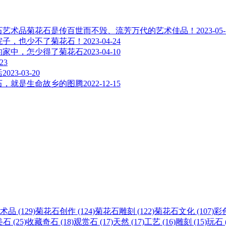
菊花石是传百世而不毁、流芳万代的艺术佳品！
2023-05
院子，也少不了菊花石！
2023-04-24
的家中，怎少得了菊花石
2023-04-10
-23
活
2023-03-20
石，就是生命故乡的图腾
2022-12-15
术品 (129)
菊花石创作 (124)
菊花石雕刻 (122)
菊花石文化 (107)
彩色
石 (25)
收藏奇石 (18)
观赏石 (17)
天然 (17)
工艺 (16)
雕刻 (15)
玩石 (