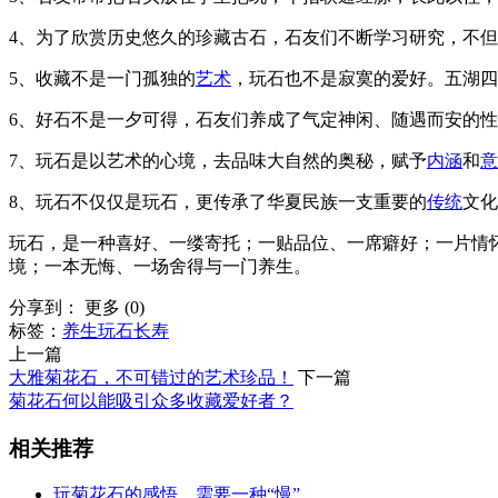
4、为了欣赏历史悠久的珍藏古石，石友们不断学习研究，不
5、收藏不是一门孤独的
艺术
，玩石也不是寂寞的爱好。五湖四
6、好石不是一夕可得，石友们养成了气定神闲、随遇而安的
7、玩石是以艺术的心境，去品味大自然的奥秘，赋予
内涵
和
意
8、玩石不仅仅是玩石，更传承了华夏民族一支重要的
传统
文化
玩石，是一种喜好、一缕寄托；一贴品位、一席癖好；一片情
境；一本无悔、一场舍得与一门养生。
分享到：
更多
(
0
)
标签：
养生
玩石
长寿
上一篇
大雅菊花石，不可错过的艺术珍品！
下一篇
菊花石何以能吸引众多收藏爱好者？
相关推荐
玩菊花石的感悟，需要一种“慢”