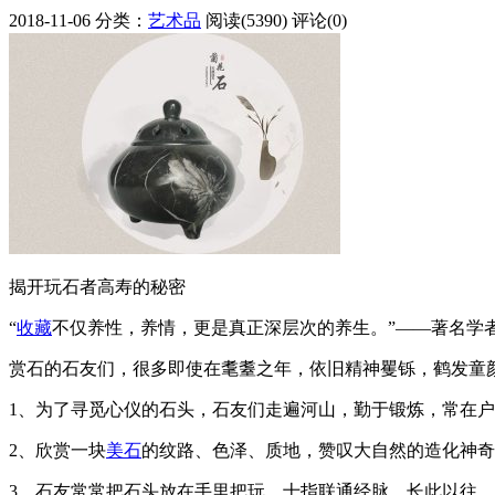
2018-11-06
分类：
艺术品
阅读(5390)
评论(0)
揭开玩石者高寿的秘密
“
收藏
不仅养性，养情，更是真正深层次的养生。”——著名学
赏石的石友们，很多即使在耄耋之年，依旧精神矍铄，鹤发童
1、为了寻觅心仪的石头，石友们走遍河山，勤于锻炼，常在
2、欣赏一块
美石
的纹路、色泽、质地，赞叹大自然的造化神奇
3、石友常常把石头放在手里把玩，十指联通经脉，长此以往