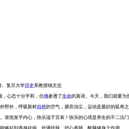
者、复旦大学
历史
系教授钱文忠
颜，心态十分平和，仿
佛
参透了
生命
的真谛。今天，我们就要为
户外野外，呼吸新鲜
自然
的空气，摒弃浊尘，运动是最好的延寿之
。喜悦发乎内心，快乐溢于言表！快乐的心境是养生的不二法门
，能够起到养身祛病，舒通经脉，护心养肺，醒脑健身之作用。