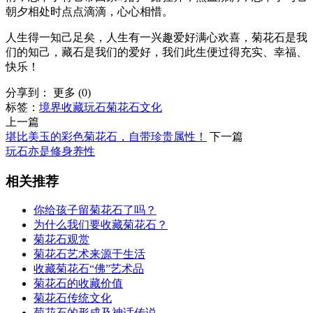
朝夕相处时点点滴滴，心心相惜。
人生得一知己足矣，人生有一兴趣爱好满心欢喜，菊花石是我
们的知己，藏石是我们的爱好，我们此生便过得充实、幸福、
快乐！
分享到：
更多
(
0
)
标签：
境界
收藏
玩石
菊花石文化
上一篇
堪比美玉的彩色菊花石，自带珍贵属性！
下一篇
玩石亦是修身养性
相关推荐
你给孩子留菊花石了吗？
为什么我们要收藏菊花石？
菊花石观赏
菊花石艺术来源于生活
收藏菊花石“佛”艺术品
菊花石的收藏价值
菊花石传统文化
菊花石的形成及神话传说