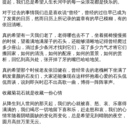
提起，我们总是希望人生长河中的每一朵浪花都是快乐的。
对于过去的事情我们总是喜欢说“曾经”，曾经的过往早已成为
了发黄的日历，然而日历上所记录的篇章有的早已模糊，有的
依旧清晰。
真的希望有一天我们老了，老得哪也去不了，坐着摇椅慢慢摇
的时候，望着满地满屋子的石头，还能够清晰地记得曾经爬过
多少座山，淌过多少条河才找到它们，花了多少力气才将它们
搬回家，如何的清洗，如何的配座，如何的置景，如何的赏
析，回忆到高兴处，张开掉了牙的嘴巴哈哈地笑。
真的希望那个时候老友依旧健在，曾经常去的老槐树下坐满了
鹤发童颜的石友们，大家还能像现在这样怀抱着心爱的石头侃
侃而谈，说到即兴时忍不出高歌一曲，博得一阵阵掌声。
收藏菊花石就是收藏一份心情
从降生到人世间的那天起，我们的心就被喜、怒、哀、乐塞得
满满的，我们竭尽一切地留下喜和乐，赶走怒和哀，我们的心
情常随着阴晴圆缺的变化而变化，总是希望见到晴朗的夜空，
圆月高挂万里无云。