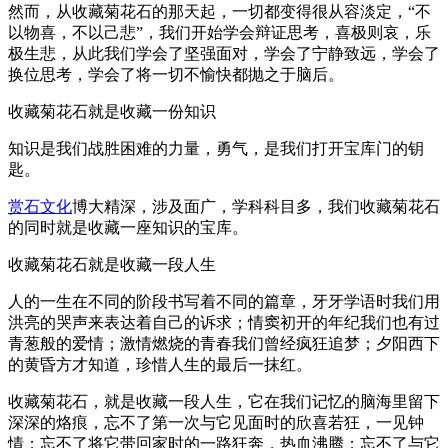
然而，从收藏菊花石的那天起，一切都变得很从容淡定，“不
以物喜，不以己悲”，我们开始学会辩证思考，喜极则哀，乐
极生悲，从此我们学会了坚强面对，学会了宁静致远，学会了
换位思考，学会了将一切不愉快都抛之于脑后。
收藏菊花石就是收藏一份知识
知识是我们战胜困难的力量，勇气，是我们打开宝库门的钥
匙。
赏石文化
博大精深，涉及面广，学科科目多，我们收藏菊花石
的同时就是收藏一座知识的宝库。
收藏菊花石就是收藏一段人生
人的一生在不同的阶段书写着不同的篇章，牙牙学语时我们用
洪亮的哭声来表达着自己的诉求；情窦初开的年纪我们也有过
青葱般的爱情；激情燃烧的青春我们曾经疯狂追梦；夕阳西下
的黄昏方才知道，珍惜人生的最后一抹红。
收藏菊花石，就是收藏一段人生，它在我们记忆的脑海里留下
深深的烙痕，忘不了第一次与它见面时的欣喜若狂，一见钟
情；忘不了将它带回家时的一路狂奔，热血沸腾；忘不了与它