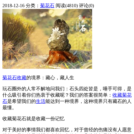
2018-12-16
分类：
菊花石
阅读(4810)
评论(0)
菊花石
收藏
的境界：藏心，藏人生
玩石圈外的人常不解地问我们：石头四处皆是，唾手可得，是
什么吸引着你们热衷于收藏呢？我们的答案很简单：
收藏菊花
石
是希望我们的
生活
能达到一种境界，这种境界只有藏石的人
最懂。
收藏菊花石就是收藏一份记忆
对于美好的事情我们都喜欢回忆，对于曾经的伤痛没有人愿意