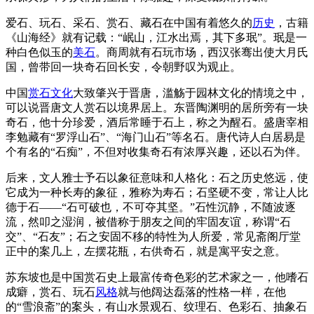
爱石、玩石、采石、赏石、藏石在中国有着悠久的
历史
，古籍
《山海经》就有记载：“岷山，江水出焉，其下多珉”。珉是一
种白色似玉的
美石
。商周就有石玩市场，西汉张骞出使大月氏
国，曾带回一块奇石回长安，令朝野叹为观止。
中国
赏石文化
大致肇兴于晋唐，滥觞于园林文化的情境之中，
可以说晋唐文人赏石以境界居上。东晋陶渊明的居所旁有一块
奇石，他十分珍爱，酒后常睡于石上，称之为醒石。盛唐宰相
李勉藏有“罗浮山石”、“海门山石”等名石。唐代诗人白居易是
个有名的“石痴”，不但对收集奇石有浓厚兴趣，还以石为伴。
后来，文人雅士予石以象征意味和人格化：石之历史悠远，使
它成为一种长寿的象征，雅称为寿石；石坚硬不变，常让人比
德于石——“石可破也，不可夺其坚。”石性沉静，不随波逐
流，然叩之湿润，被借称于朋友之间的牢固友谊，称谓“石
交”、“石友”；石之安固不移的特性为人所爱，常见斋阁厅堂
正中的案几上，左摆花瓶，右供奇石，就是寓平安之意。
苏东坡也是中国赏石史上最富传奇色彩的艺术家之一，他嗜石
成癖，赏石、玩石
风格
就与他阔达磊落的性格一样，在他
的“雪浪斋”的案头，有山水景观石、纹理石、色彩石、抽象石