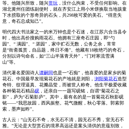
等。他随兴所致，随兴
赏玩
，没什么拘束，不受任何影响。在
湖北黄州任团练副使时，就在齐安江上用小米饼换取当地孩童
下水捞取的个形奇异的石头，共298枚可爱的美石。“得意失
意，奇石总成知己”。
明代四大书法家之一的米万钟也是个石迷，在江苏六合当县令
时，他出高价搜购雨花石。他拥有三座奇石庄园，即“勺
园”、“ 满园”、“ 湛园”，家中贮石无数，公务之余，常常
是“衙斋孤赏，自品题，终日不倦”。他藏有18枚绝巧的奇石，
分别以诗句命名，如“三山半落青天外”，“门对寒流雪满
山”等。
清代著名爱国诗人
谭嗣同
也是一“石痴”，他喜爱的是家乡的菊
花石。中国最早发现菊花石的产地就是浏阳，
浏阳菊花石
造型
奇特、纹理逼真、花瓣晶莹，而被世人称奇。他生平极爱收藏
各种菊花石精品
砚
，还亲自一一题写砚铭，自谓“菊花石之
影”，庐为“石菊影庐”。其中，最有名的是一首菊花石秋影砚
铭——“我思故园，西风振壑。花气微醒，秋心零落。郭索郭
索，墨声如昨”。
古人云：“山无石不奇，水无石不清，园无石不秀，室无石不
雅。”无论是大型赏石的境界高远还是案头清供的意蕴别致，