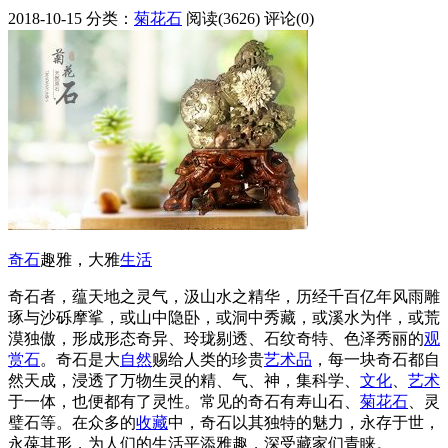
2018-10-15
分类：
菊花石
阅读(3626)
评论(0)
奇石
趣雅，大雅
生活
奇石者，蕴天地之灵气，汲山水之精华，历经千百亿年风雨雕
琢与沙砾摩挲，或山中隐卧，或洞中秀藏，或溪水为伴，或荒
漠独傲，形成形态奇异、玲珑剔透、石纹奇特、色泽秀丽的
观
赏石
。奇石是大
自然
赐给人类的珍贵
艺术品
，每一块奇石都自
然天成，浸透了万物生灵的精、气、神，集科学、
文化
、
艺术
于一体，也便都有了灵性。常见的奇石有寿山石、
菊花石
、灵
璧石等。在众多的
收藏
中，奇石以其独特的魅力，永存于世，
永葆其形，为人们的生活平添雅趣，深受藏家们青睐。