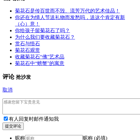
菊花石是传百世而不毁、流芳万代的艺术佳品！
你还在为情人节送礼物而发愁吗，送这个肯定有新
（心）意！
你给孩子留菊花石了吗？
为什么我们要收藏菊花石？
赏石与悟石
菊花石观赏
收藏菊花石“佛”艺术品
菊花石中“螃蟹”的寓意
评论
抢沙发
取消
有人回复时邮件通知我
提交评论
昵称
昵称 (必填)