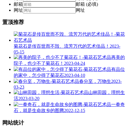
邮箱
邮箱 (必填)
网址
网址
置顶推荐
菊花石是传百世而不毁、流芳万代的艺术佳品！
2023-
05-15
再美的
院子，也少不了菊花石！
2023-04-24
有品位
的家中，怎少得了菊花石
2023-04-10
春分至，万物生
2023-
03-23
山林田园，理想生
活
2023-03-20
一拳奇
石，就是生命故乡的图腾
2022-12-15
网站统计