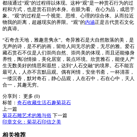
都须通过“观”的过程得以体现。这种“观”是一种赏石行为的过
程和方式，也是赏石目的本身。在眼为看、在心为品，成思于
象。“观”的过程是一个视觉、思维、心理的综合体。从而拉近
物我的距离，超越现实的界限。“观”的
内涵
正是古代赏石文化
的真谛。
“石奇含天地，雅趣意隽永”。奇异雅石是大自然散落的美，是
无声的诗，是不朽的画，留给人间无尽的爱，无尽的雅。爱石
藏石赏石不仅是人们崇尚自然、崇尚美的体现，而且还能修身
养性，陶冶情操，美化居室，装点环境。欣赏雅石，能使人产
生无数美好的情思和遐想，达到“人石交融”的境界。石不能言
最可人，人亦不言默品观。偶有闲情，安坐书斋，一杯清茶，
一缕沉香，默对奇石，静心品观，人在石中，石在心中，天人
合一，其趣无穷。
分享到：
更多
(
0
)
标签：
奇石
收藏
生活
石趣
菊花石
上一篇
菊花石雕艺术的雅与俗
下一篇
印章文化：菊花石印信之美
相关推荐