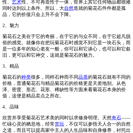
性、
艺术
性、不可再造性于一体，世界上其它任何物品都很难
同时达到以上条件。所以，大
自然
造就的菊花石件件都是孤
品，它的价值只会上升不会下降。
2、魅力
菊花石之美在于它的奇丽，在于它的与众不同，在于它超凡脱
俗的感觉。就像你在把玩菊花石时感觉不到它是一块石头，而
是一位多年的知心老友一般，你可以和它谈心，也可以和它叙
旧，更可以和它神交，这就是菊花石的魅力。
3、精品
菊花石的
种类
很多，同样石种而不同
品质
的菊花石就有不同的
价格，普通菊花石与精品菊花石的价格更是天差地别。从色
泽、密度、形态、花形、稀缺性等方面来看菊花石本身的价
值，这便是精品卖点之所在。
4、品味
欣赏并享受菊花石艺术美的同时以求修身明理。天然
奇石
——
忙碌心灵的栖息地，经常
赏玩
，不仅可以参悟天人合一的自然
之道，而且可以提高家中主人的人生品味和自身修养，衬托出