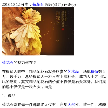
2018-10-12
分类：
菊花石
阅读(3174)
评论(0)
菊花石
的魅力何在？
在很多人眼中，精品菊花石就是昂贵的
艺术品
，动辄
价值
数百
万、数千万，总给很多人一种只有上流社会、成功人士才可以
玩的感觉，其实精品菊花石的价值不仅仅是石头本身。我们卖
的也不仅仅是一块石头，而是：
1、孤品
菊花石奇在每一件都是绝无仅有，它集
天然
性、唯一性、稀缺