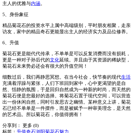
主人的优雅与
内涵
。
5、身份象征
精品菊花石的投资水平上属中高端级别，平时朋友相聚，走亲
访友，家中的精品奇石更能显出主人的经济实力及品位修养。
6、升值
菊花石更是能代代传承，不单单是可以反复消费而没有损耗，
更是一种对子孙后代的
文化
延续。并且由于其资源的稀缺型，
菊花石未来势必还会有很大的升值空间！
细数过后，我们再静思冥想。在当今社会，快节奏的现代
生活
充满着浮躁与紧张，人们下班回到家中，心中更渴望的是自
然、恬静的氛围，于是回归自然成为一种新的时尚，而天然的
菊花石便是您最好的选择。将菊花石置于现代空间，可以营造
出一份休闲自然，同时引发思古之幽情。某种意义上讲，菊花
石已经不单单是一件摆件，而是被赋予一种审美理念，是天然
的艺术品。所以菊花石，你值得拥有！
分享到：
更多
(
0
)
标签：
升值
奇石
浏阳菊花石
魅力