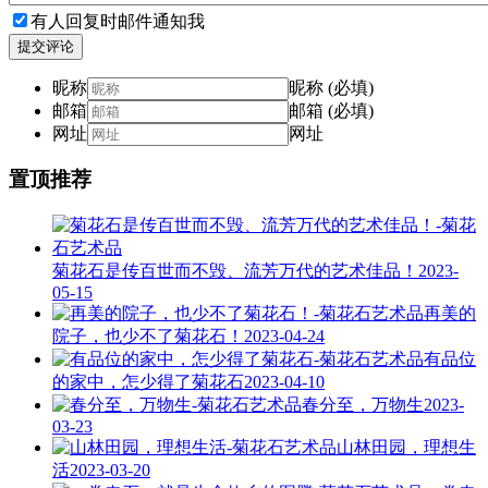
有人回复时邮件通知我
提交评论
昵称
昵称 (必填)
邮箱
邮箱 (必填)
网址
网址
置顶推荐
菊花石是传百世而不毁、流芳万代的艺术佳品！
2023-
05-15
再美的
院子，也少不了菊花石！
2023-04-24
有品位
的家中，怎少得了菊花石
2023-04-10
春分至，万物生
2023-
03-23
山林田园，理想生
活
2023-03-20