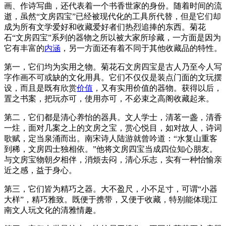
画、作诗写曲，还代表着一个书香世家的身份。随着时间的流
逝，虽然“文房四宝”已经被现代化的工具所代替，但是它们却
成为所有文学爱好和收藏爱好者们热烈追捧的东西。菊花
石“文房四宝”系列的器物之所以被大家所珍藏，一方面是因为
它有丰富的
内涵
，另一方面还有着不同于其他收藏品的特性。
第一，它们均为实用之物。菊花石文房四宝是古人乃至今人写
字作画不可或缺的文化用具。它们不仅仅是装点门面的文玩摆
设，而且是既有欣赏
价值
，又有实用价值的器物。获得以后，
置之书案，把玩亦可，使用亦可，不必束之高阁收藏起来。
第二，它们都是清心养怡的器具。文人学士，清茗一盏，清香
一炷，面对几案之上的文房之宝，赏心悦目，如对故人，诗词
歌赋，定当泉涌而出。南宋诗人陆游就曾吟道：“水复山重客
到稀，文房四士独相依。”他将文房四宝当成四位知心朋友。
与文房宝物朝夕相伴，消烦去闷，清心乐志，实有一种怡愉亲
近之感，益于身心。
第三，它们皆为精巧之器。大不盈尺，小不足寸，可谓“小器
大样”，精巧雅致。既便于携带，又便于收藏，特别能体现江
南文人玩文化的清雅情趣。