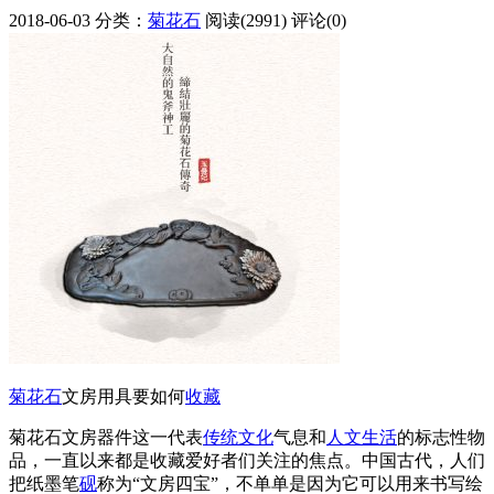
2018-06-03
分类：
菊花石
阅读(2991)
评论(0)
菊花石
文房用具要如何
收藏
菊花石文房器件这一代表
传统
文化
气息和
人文
生活
的标志性物
品，一直以来都是收藏爱好者们关注的焦点。中国古代，人们
把纸墨笔
砚
称为“文房四宝”，不单单是因为它可以用来书写绘