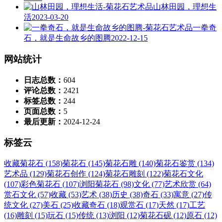
山林田园，理想生
活
2023-03-20
一拳奇
石，就是生命故乡的图腾
2022-12-15
网站统计
日志总数：
604
评论总数：
2421
标签总数：
244
页面总数：
5
最后更新：
2024-12-24
标签云
收藏菊花石 (158)
菊花石 (145)
菊花石雕 (140)
菊花石鉴赏 (134)
艺术品 (129)
菊花石创作 (124)
菊花石雕刻 (122)
菊花石文化
(107)
彩色菊花石 (107)
浏阳菊花石 (98)
文化 (77)
艺术欣赏 (64)
赏石文化 (57)
收藏 (53)
艺术 (38)
历史 (38)
奇石 (33)
寓意 (27)
传
统文化 (27)
美石 (25)
收藏奇石 (18)
观赏石 (17)
天然 (17)
工艺
(16)
雕刻 (15)
玩石 (15)
传统 (13)
浏阳 (12)
菊花石砚 (12)
原石 (12)