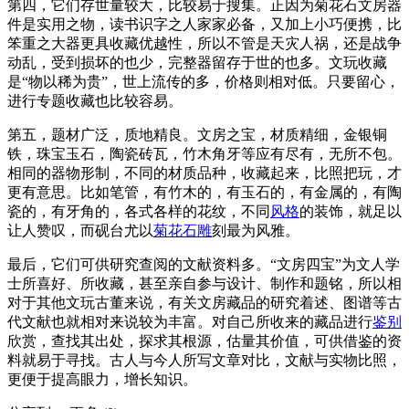
第四，它们存世量较大，比较易于搜集。正因为菊花石文房器
件是实用之物，读书识字之人家家必备，又加上小巧便携，比
笨重之大器更具收藏优越性，所以不管是天灾人祸，还是战争
动乱，受到损坏的也少，完整器留存于世的也多。文玩收藏
是“物以稀为贵”，世上流传的多，价格则相对低。只要留心，
进行专题收藏也比较容易。
第五，题材广泛，质地精良。文房之宝，材质精细，金银铜
铁，珠宝玉石，陶瓷砖瓦，竹木角牙等应有尽有，无所不包。
相同的器物形制，不同的材质品种，收藏起来，比照把玩，才
更有意思。比如笔管，有竹木的，有玉石的，有金属的，有陶
瓷的，有牙角的，各式各样的花纹，不同
风格
的装饰，就足以
让人赞叹，而砚台尤以
菊花石雕
刻最为风雅。
最后，它们可供研究查阅的文献资料多。“文房四宝”为文人学
士所喜好、所收藏，甚至亲自参与设计、制作和题铭，所以相
对于其他文玩古董来说，有关文房藏品的研究着述、图谱等古
代文献也就相对来说较为丰富。对自己所收来的藏品进行
鉴别
欣赏，查找其出处，探求其根源，估量其价值，可供借鉴的资
料就易于寻找。古人与今人所写文章对比，文献与实物比照，
更便于提高眼力，增长知识。