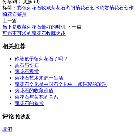
分享到：
更多
(
0
)
标签：
彩色菊花石
收藏菊花石
浏阳菊花石
艺术欣赏
菊花石创作
菊花石鉴赏
上一篇
当下是收藏菊花石最好的时机
下一篇
可遇不可求的菊花石收藏之趣
相关推荐
你给孩子留菊花石了吗？
赏石与悟石
菊花石观赏
菊花石艺术来源于生活
菊花石文化是中国石文化中一颗璀璨的珍珠
菊花石的收藏价值
菊花石与菊花的关系
菊花石的鉴赏
评论
抢沙发
取消