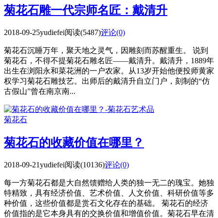
菊花石雕一代宗师名匠：戴清升
2018-09-25
yudiefei
阅读(5487)
评论(0)
菊花石沉睡万年，聚天地之灵气，因雕刻而苏醒重生。 说到
菊花石，不得不提菊花石雕名匠——戴清升。戴清升，1889年
出生在浏阳永和菜花洲的一户农家。从13岁开始他便投师黄家
权学习菊花石雕技艺。出师后的戴清升自立门户，刻制的“仿
古假山”曾在南京南...
菊花石
菊花石的收藏价值在哪里？
2018-09-21
yudiefei
阅读(10136)
评论(0)
每一方菊花石都是大自然馈赠给人类的独一无二的瑰宝。她独
特精致，具有经济价值、艺术价值、人文价值、科研价值等多
种价值，这些价值都是赏石文化存在的基础。 菊花石的经济
价值指的是它本身具有的交换价值和增值价值。菊花石早在清