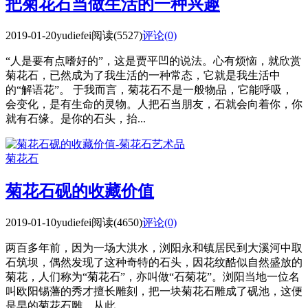
把菊花石当做生活的一种兴趣
2019-01-20
yudiefei
阅读(5527)
评论(0)
“人是要有点嗜好的”，这是贾平凹的说法。心有烦恼，就欣赏
菊花石，已然成为了我生活的一种常态，它就是我生活中
的“解语花”。 于我而言，菊花石不是一般物品，它能呼吸，
会变化，是有生命的灵物。人把石当朋友，石就会向着你，你
就有石缘。是你的石头，抬...
菊花石
菊花石砚的收藏价值
2019-01-10
yudiefei
阅读(4650)
评论(0)
两百多年前，因为一场大洪水，浏阳永和镇居民到大溪河中取
石筑坝，偶然发现了这种奇特的石头，因花纹酷似自然盛放的
菊花，人们称为“菊花石”，亦叫做“石菊花”。浏阳当地一位名
叫欧阳锡藩的秀才擅长雕刻，把一块菊花石雕成了砚池，这便
是早的菊花石雕。从此...