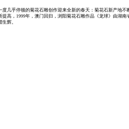
一度几乎停顿的菊花石雕创作迎来全新的春天：菊花石新产地不
提高，1999年，澳门回归，浏阳菊花石雕作品《龙球》由湖
熠生辉。