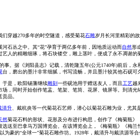
我们穿越270多年的时空隧道，感受菊花
石雕
岁月长河里精彩的故
溪河石丛之中。其“花”孕育于两亿多年前，因地质运动而
自然
形
过艺人的精雕细琢，将石块镂空，雕上茎叶，便成了永不凋谢的
前的事。据《浏阳县志》记载，清乾隆五年(公元1740年)前后
砚
台，磨出的墨汁非常细腻，书写流畅，并且墨汁较其他石砚可
。于是，欧阳锡藩继续
雕刻
一些砚池用于赠送友人，而且
工艺
越
市场，同时开始创作笔盂、笔架、笔筒、花屏、镜屏等。到清光
廷贡品。
戴清升
、戴杭炎等一代菊花石艺师，潜心以菊花石雕为业，尤其
天然
菊花石料的形状、花形及分布进行构思，创作了《梅菊瓶》
被选送至巴拿马万国博览会。在该博览会上，《梅菊瓶》《梅兰竹
为豪的“全球一”菊花石雕作坊。1928年，戴清升与戴洪源等