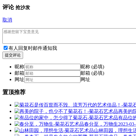
评论
抢沙发
取消
有人回复时邮件通知我
提交评论
昵称
昵称 (必填)
邮箱
邮箱 (必填)
网址
网址
置顶推荐
再美的
有品位
春分至，万物生
2023-03
山林田园，理想生