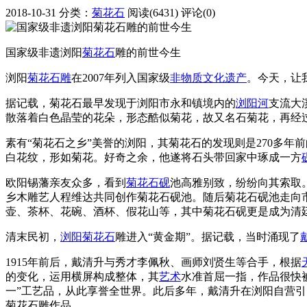
2018-10-31
分类：
菊花石
阅读(6431)
评论(0)
国家级非遗浏阳
菊花石
雕的前世今生
浏阳
菊花石雕
在2007年列入国家级
非物质文化遗产
。今天，让
据记载，菊花石最早发现于浏阳市永和镇境内的
浏阳河
支流大
散落着白色晶莹的花朵，形态酷似菊花，故又名石菊花，再经
素有“菊花石之乡”美誉的浏阳，其菊花石的发现则是270多年
白花纹，形如菊花。好奇之余，他遂将石头带回家中琢成一方
欧阳锡藩亲友众多，看到
菊花石砚
池高雅别致，纷纷向其索取
乡木雕艺人程维达共同创作菊花石砚池。随后菊花石砚池走向
壶、茶杯、花碗、酒杯、假花山等，其中菊花石砚更是成为清
清末民初，
浏阳菊花石
雕进入“黄金期”。据记载，当时涌现了
1915年前后，戴清升与秀才李佩秋、画师刘贤生等合手，根据
的变化，运用横屏构成整体，其
艺术
水准首屈一指，作品很快
一”工艺品，从此享誉全世界。此后多年，戴清升在浏阳自营引以
菊花石雕作品。