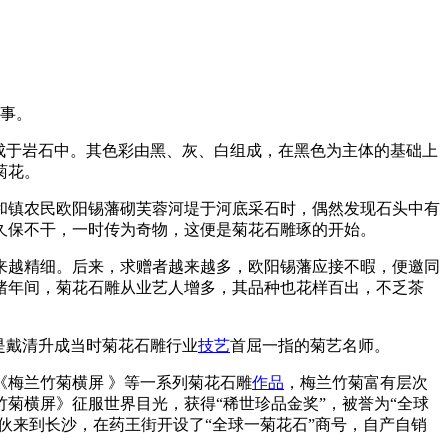
事。
成于岩石中。其色彩由黑、灰、白组成，在黑色为主体的基础上
菊花。
，永和镇农民欧阳锡藩砌芙蓉河堤于河底采石时，偶然发现石头中有
久保不干，一时传为奇物，这便是菊花石雕琢的开始。
来越精细。后来，求赠者越来越多，欧阳锡藩应接不暇，便邀同
绪年间，菊花石雕从业艺人增多，其品种也花样百出，不乏茶
是戴清升成当时菊花石雕行业
技艺
首屈一指的菊艺名师。
《梅兰竹菊横屏 》等一系列菊花石雕
作品
，梅兰竹菊富有层次
菊横屏》征服世界目光，获得“稀世珍品金奖”，被誉为“全球
合伙来到长沙，在药王街开设了“全球一菊花石”商号，自产自销