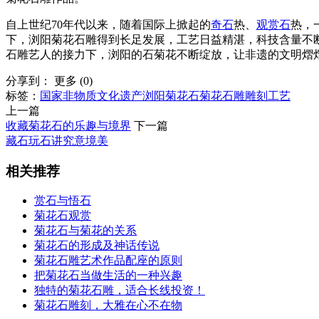
自上世纪70年代以来，随着国际上掀起的
奇石
热、
观赏石
热，
下，浏阳菊花石雕得到长足发展，工艺日益精湛，科技含量不断
石雕艺人的接力下，浏阳的石菊花不断绽放，让非遗的文明熠
分享到：
更多
(
0
)
标签：
国家非物质文化遗产
浏阳菊花石
菊花石雕
雕刻工艺
上一篇
收藏菊花石的乐趣与境界
下一篇
藏石玩石讲究意境美
相关推荐
赏石与悟石
菊花石观赏
菊花石与菊花的关系
菊花石的形成及神话传说
菊花石雕艺术作品配座的原则
把菊花石当做生活的一种兴趣
独特的菊花石雕，适合长线投资！
菊花石雕刻，大雅在心不在物