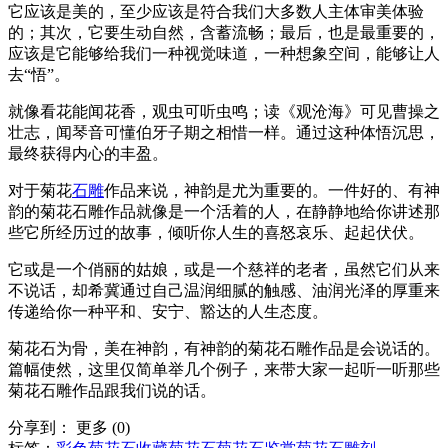
它应该是美的，至少应该是符合我们大多数人主体审美体验
的；其次，它要生动自然，含蓄流畅；最后，也是最重要的，
应该是它能够给我们一种视觉味道，一种想象空间，能够让人
去“悟”。
就像看花能闻花香，观虫可听虫鸣；读《观沧海》可见曹操之
壮志，闻琴音可懂伯牙子期之相惜一样。通过这种体悟沉思，
最终获得内心的丰盈。
对于菊花
石雕
作品来说，神韵是尤为重要的。一件好的、有神
韵的菊花石雕作品就像是一个活着的人，在静静地给你讲述那
些它所经历过的故事，倾听你人生的喜怒哀乐、起起伏伏。
它或是一个俏丽的姑娘，或是一个慈祥的老者，虽然它们从来
不说话，却希冀通过自己温润细腻的触感、油润光泽的厚重来
传递给你一种平和、安宁、豁达的人生态度。
菊花石为骨，美在神韵，有神韵的菊花石雕作品是会说话的。
篇幅使然，这里仅简单举几个例子，来带大家一起听一听那些
菊花石雕作品跟我们说的话。
分享到：
更多
(
0
)