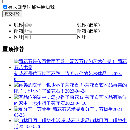
有人回复时邮件通知我
提交评论
昵称
昵称 (必填)
邮箱
邮箱 (必填)
网址
网址
置顶推荐
菊花石是传百世而不毁、流芳万代的艺术佳品！
2023-
05-15
再美的
院子，也少不了菊花石！
2023-04-24
有品位
的家中，怎少得了菊花石
2023-04-10
春分至，万物生
2023-
03-23
山林田园，理想生
活
2023-03-20