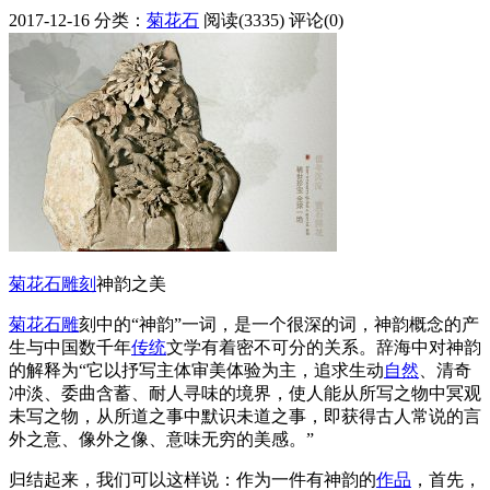
2017-12-16
分类：
菊花石
阅读(3335)
评论(0)
菊花石
雕刻
神韵之美
菊花石雕
刻中的“神韵”一词，是一个很深的词，神韵概念的产
生与中国数千年
传统
文学有着密不可分的关系。辞海中对神韵
的解释为“它以抒写主体审美体验为主，追求生动
自然
、清奇
冲淡、委曲含蓄、耐人寻味的境界，使人能从所写之物中冥观
未写之物，从所道之事中默识未道之事，即获得古人常说的言
外之意、像外之像、意味无穷的美感。”
归结起来，我们可以这样说：作为一件有神韵的
作品
，首先，