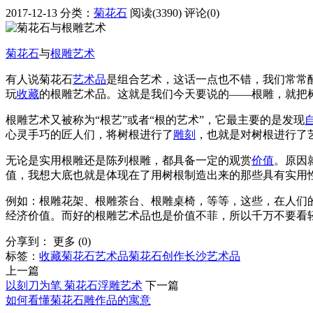
2017-12-13
分类：
菊花石
阅读(3390)
评论(0)
菊花石
与
根雕
艺术
有人说菊花石
艺术品
是组合艺术，这话一点也不错，我们常常
玩
收藏
的根雕艺术品。这就是我们今天要说的——根雕，就把
根雕艺术又被称为“根艺”或者“根的艺术”，它最主要的是发现
心灵手巧的匠人们，将树根进行了
雕刻
，也就是对树根进行了
无论是实用根雕还是陈列根雕，都具备一定的观赏
价值
。原因
值，我想大底也就是体现在了用树根制造出来的那些具有实用
例如：根雕花架、根雕茶台、根雕桌椅，等等，这些，在人们
经济价值。而好的根雕艺术品也是价值不菲，所以千万不要看
分享到：
更多
(
0
)
标签：
收藏菊花石
艺术品
菊花石创作
长沙艺术品
上一篇
以刻刀为笔 菊花石浮雕艺术
下一篇
如何看懂菊花石雕作品的寓意