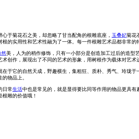
醉心于菊花石之美，却忽略了甘当配角的根雕底座，
玉叠妃
菊花
树根的实用性和艺术性融为了一体。每一件根雕艺术品都非常的
自然
美，人为的稍作修饰，只有一小部分是创造加工过后的造型
艺术创作，展现出了不同的艺术的形象，用树根作为载体对艺术
就在于它的自然天成，野趣横生，集粗狂、质朴、秀气、玲珑于
性的物品上。
的日常
生活
中也是常见的，就是显得要比同等作用的物品更具有
轻根雕的价值哦！