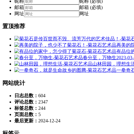
昵称
昵称 (必填)
邮箱
邮箱 (必填)
网址
网址
置顶推荐
再美的
有品位
春分至，万物生
2023-03
山林田园，理想生
一拳奇
网站统计
日志总数：
604
评论总数：
2347
标签总数：
244
页面总数：
5
最后更新：
2024-12-24
标签云