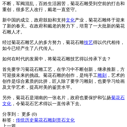
不断，军阀混乱，百姓生活困苦，菊花石雕受到空前的打击和
重创，很多艺人改行，戴老一直坚守。
新中国的成立，政府鼓励和支持
文化
产业，菊花石雕终于迎来
了新的春天。在政府和戴老的努力下，培育了一大批新的菊花
石雕人才。
经过菊花石雕艺人的多方努力，菊花石雕
技艺
得以代代相传，
如今已经产生了八代传人。
如何在时代的发展中，将菊花石雕技艺得以传承下去？
首先要学习菊花石雕工艺，在学习中不断创新，继承推新，方
可迎接未来的挑战。菊花石雕的创作，是纯手工
雕刻
，艺术的
创作是综合素质的比拼，匠人除了要学习雕刻，也要学习绘画
及文学艺术，提高对美的鉴赏水平。
另外，菊花石是湖南的一张名片，政府也要保护和弘扬
菊花石
文化
，令菊花石艺术得以一直传承下去。
分享到：
更多
(
0
)
标签：
传统
历史
菊花石雕刻
赏石文化
上一篇