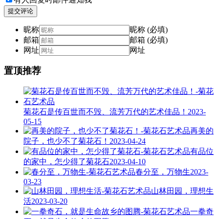
提交评论
昵称
昵称 (必填)
邮箱
邮箱 (必填)
网址
网址
置顶推荐
菊花石是传百世而不毁、流芳万代的艺术佳品！
2023-
05-15
再美的
院子，也少不了菊花石！
2023-04-24
有品位
的家中，怎少得了菊花石
2023-04-10
春分至，万物生
2023-
03-23
山林田园，理想生
活
2023-03-20
一拳奇