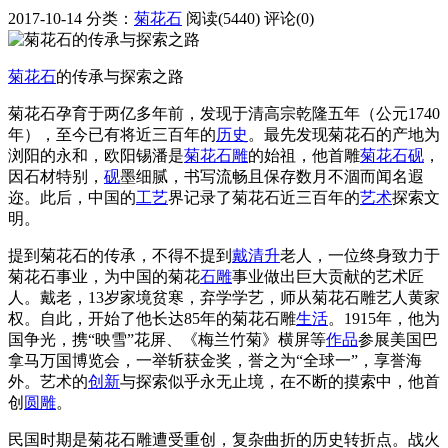
2017-10-14
分类：
菊花石
阅读(5440)
评论(0)
菊花石
的传承与探索之路
菊花石孕育于两亿多年前，发现于清高宗乾隆五年（公元1740
年），至今已有将近三百年的
历史
。最先发现菊花石的产地为
浏阳的永和，欧阳锡潘是
菊花石雕
的始祖，他首雕
菊花石砚
，
因石材特别，
砚
墨细腻，书写流畅且保存数月不涸而闻名遐
迩。此后，中国的
工艺
界记录了菊花石近三百年的
艺术
探索文
明。
提到菊花石的传承，不得不提到
戴清升
老人，一位终身致力于
菊花石事业，为中国的菊花
石雕
事业做出巨大贡献的艺术匠
人。戴老，13岁家境贫寒，弃学学艺，师从菊花石雕艺人黄家
权。自此，开始了他长达85年的菊花石雕
生活
。1915年，他为
国争光，携“映雪”花屏、《梅兰竹菊》横屏等
作品
参展美国巴
拿马万国博览会，一举斩获金奖，誉之为“全球一”，享誉海
外。艺术的
创新
与探索似乎永无止境，在不断的摸索中，他首
创
圆雕
。
民国时期是菊花石雕遭受重创，复杂曲折的历史转折点。战火