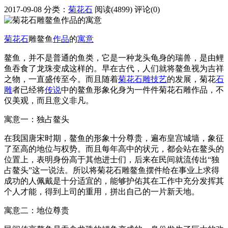
2017-09-08
分类：
菊花石
阅读(4899)
评论(0)
菊花石
雕鳌鱼
作品
的
寓意
鳌鱼，并不是普通的鱼类，它是一种龙头龟身的瑞兽，是由鲤
鱼吞食了龙珠变成这样的。早在古代，人们就将鳌鱼视为吉祥
之物，一直盛传至今。而且随着
菊花石雕
技艺
的发展，菊花
石
雕
者已经将
传说
中的鳌鱼形象化身为一件件菊花石雕作品，不
仅美观，而且意义非凡。
寓意一：独占鳌头
在我国唐宋时期，鳌鱼的形象十分尊贵，遍布皇宫城墙，象征
了至高的地位与权势。而且每年高中的状元，都会站在鳌头的
位置上，表明身份高于其他进士们，后来在民间就流传出“独
占鳌头”这一说法。所以将菊花石雕鳌鱼摆件给在事业上求得
成功的人佩戴是十分适宜的，能够护佑其在工作中充分发挥其
个人才能，得到上司的重用，拼出自己的一片新天地。
寓意二：地位尊贵