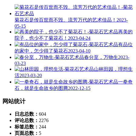
菊花石是传百世而不毁、流芳万代的艺术佳品！
2023-
05-15
再美的
院子，也少不了菊花石！
2023-04-24
有品位
的家中，怎少得了菊花石
2023-04-10
春分至，万物生
2023-
03-23
山林田园，理想生
活
2023-03-20
一拳奇
石，就是生命故乡的图腾
2022-12-15
网站统计
日志总数：
604
评论总数：
2276
标签总数：
244
页面总数：
5