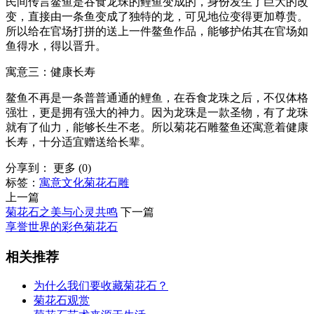
民间传言鳌鱼是吞食龙珠的鲤鱼变成的，身份发生了巨大的改
变，直接由一条鱼变成了独特的龙，可见地位变得更加尊贵。
所以给在官场打拼的送上一件鳌鱼作品，能够护佑其在官场如
鱼得水，得以晋升。
寓意三：健康长寿
鳌鱼不再是一条普普通通的鲤鱼，在吞食龙珠之后，不仅体格
强壮，更是拥有强大的神力。因为龙珠是一款圣物，有了龙珠
就有了仙力，能够长生不老。所以菊花石雕鳌鱼还寓意着健康
长寿，十分适宜赠送给长辈。
分享到：
更多
(
0
)
标签：
寓意
文化
菊花石雕
上一篇
菊花石之美与心灵共鸣
下一篇
享誉世界的彩色菊花石
相关推荐
为什么我们要收藏菊花石？
菊花石观赏