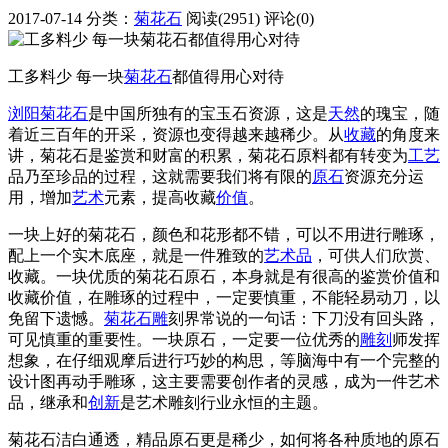
2017-07-14
分类：
菊花石
阅读(2951)
评论(0)
工多料少 每一块
菊花石
都值得用心对待
浏阳菊花石
是中国所独有的宝玉石资源，这是
天然
的瑰宝，随
着近三百年的开采，资源也变得越来越稀少。从
收藏
的角度来
讲，菊花石是鉴赏和财富的积累，菊花石原料都有转变为
工艺
品乃至珍品的过程，这就需要我们将有限的
原石
资源充分运
用，增加
艺术
元素，提高收藏
价值
。
一块上好的菊花石，颜色和花形都不错，可以不用进行雕琢，
配上一个实木底座，就是一件雅致的
艺术品
，可供人们欣赏、
收藏。一块优质的菊花石原石，本身就是有很高的鉴赏价值和
收藏价值，在雕琢的过程中，一定要慎重，不能轻易动刀，以
免留下遗憾。
菊花石雕
刻界常说的一句话：下刀没有回头路，
可见慎重的重要性。一块原石，一定要一位优秀的
雕刻
师发挥
想象，在仔细观摩后进行巧妙的构思，等脑海中有一个完整的
设计图再动手雕琢，这主要需要创作者的灵感，成为一件艺术
品，继承和
创新
是艺术雕刻行业永恒的主题。
菊花石洁白通透，精品原石更是稀少，如何将各种质地的原石