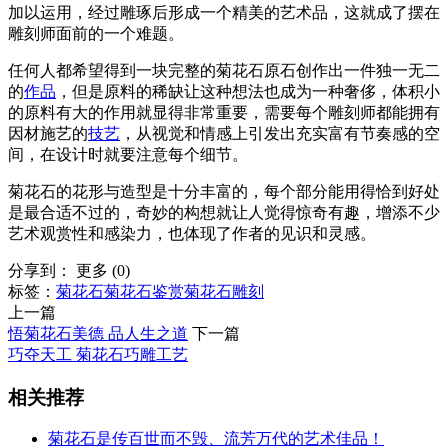
加以运用，经过雕琢后形成一个精美的艺术品，这就成了摆在
雕刻师面前的一个难题。
任何人都希望得到一块完整的菊花石原石创作出一件独一无二
的
作品
，但是原料的稀缺让这种想法也成为一种奢侈，体积小
的原料有大的作用就显得非常重要，需要每个雕刻师都能拥有
因材施艺的
技艺
，从视觉和情感上引发出充实富有节奏感的空
间，在设计时就要注意每个细节。
菊花石的花形与造型是十分丰富的，每个部分能用得恰到好处
是最合适不过的，奇妙的构想就让人觉得惊奇有趣，增添不少
艺术观赏性和感染力，也体现了作者的见识和灵感。
分享到：
更多
(
0
)
标签：
菊花石
菊花石鉴赏
菊花石雕刻
上一篇
悟菊花石美德 品人生之道
下一篇
巧夺天工 菊花石巧雕工艺
相关推荐
菊花石是传百世而不毁、流芳万代的艺术佳品！