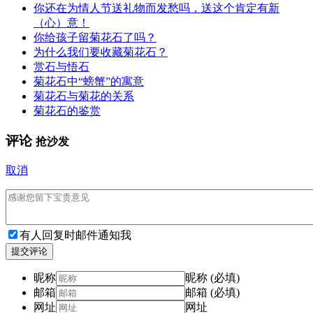
你还在为情人节送礼物而发愁吗，送这个肯定有新
（心）意！
你给孩子留菊花石了吗？
为什么我们要收藏菊花石？
赏石与悟石
菊花石中“螃蟹”的寓意
菊花石与菊花的关系
菊花石的鉴赏
评论
抢沙发
取消
有人回复时邮件通知我
提交评论
昵称
昵称 (必填)
邮箱
邮箱 (必填)
网址
网址