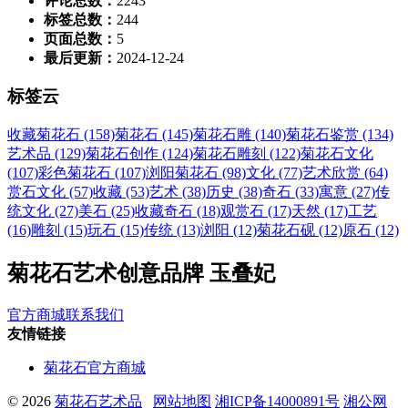
评论总数：
2243
标签总数：
244
页面总数：
5
最后更新：
2024-12-24
标签云
收藏菊花石 (158)
菊花石 (145)
菊花石雕 (140)
菊花石鉴赏 (134)
艺术品 (129)
菊花石创作 (124)
菊花石雕刻 (122)
菊花石文化
(107)
彩色菊花石 (107)
浏阳菊花石 (98)
文化 (77)
艺术欣赏 (64)
赏石文化 (57)
收藏 (53)
艺术 (38)
历史 (38)
奇石 (33)
寓意 (27)
传
统文化 (27)
美石 (25)
收藏奇石 (18)
观赏石 (17)
天然 (17)
工艺
(16)
雕刻 (15)
玩石 (15)
传统 (13)
浏阳 (12)
菊花石砚 (12)
原石 (12)
菊花石艺术创意品牌 玉叠妃
官方商城
联系我们
友情链接
菊花石官方商城
© 2026
菊花石艺术品
网站地图
湘ICP备14000891号
湘公网