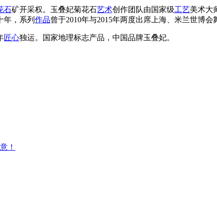
花石
矿开采权。玉叠妃菊花石
艺术
创作团队由国家级
工艺
美术大
十年，系列
作品
曾于2010年与2015年两度出席上海、米兰世博
年
匠心
独运。国家地理标志产品，中国品牌玉叠妃。
意！