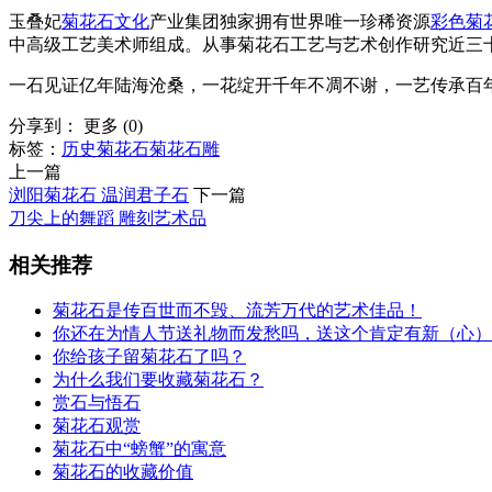
玉叠妃
菊花石文化
产业集团独家拥有世界唯一珍稀资源
彩色菊
中高级工艺美术师组成。从事菊花石工艺与艺术创作研究近三
一石见证亿年陆海沧桑，一花绽开千年不凋不谢，一艺传承百
分享到：
更多
(
0
)
标签：
历史
菊花石
菊花石雕
上一篇
浏阳菊花石 温润君子石
下一篇
刀尖上的舞蹈 雕刻艺术品
相关推荐
菊花石是传百世而不毁、流芳万代的艺术佳品！
你还在为情人节送礼物而发愁吗，送这个肯定有新（心）
你给孩子留菊花石了吗？
为什么我们要收藏菊花石？
赏石与悟石
菊花石观赏
菊花石中“螃蟹”的寓意
菊花石的收藏价值