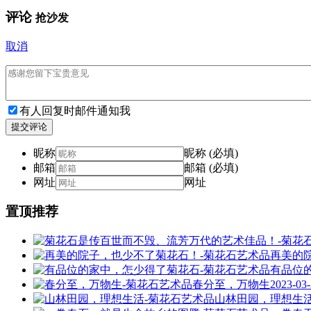
评论
抢沙发
取消
有人回复时邮件通知我
提交评论
昵称
昵称 (必填)
邮箱
邮箱 (必填)
网址
网址
置顶推荐
再美的
有品位
春分至，万物生
2023-03
山林田园，理想生