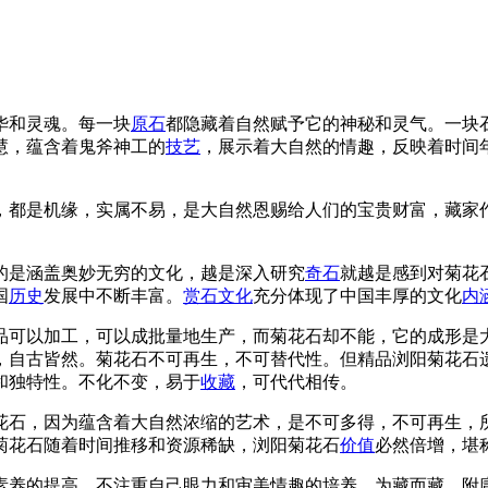
华和灵魂。每一块
原石
都隐藏着自然赋予它的神秘和灵气。一块
慧，蕴含着鬼斧神工的
技艺
，展示着大自然的情趣，反映着时间
，都是机缘，实属不易，是大自然恩赐给人们的宝贵财富，藏家
的是涵盖奥妙无穷的文化，越是深入研究
奇石
就越是感到对菊花
国
历史
发展中不断丰富。
赏石文化
充分体现了中国丰厚的文化
内
品可以加工，可以成批量地生产，而菊花石却不能，它的成形是
，自古皆然。菊花石不可再生，不可替代性。但精品浏阳菊花石
和独特性。不化不变，易于
收藏
，可代代相传。
花石，因为蕴含着大自然浓缩的艺术，是不可多得，不可再生，
菊花石随着时间推移和资源稀缺，浏阳菊花石
价值
必然倍增，堪
素养的提高，不注重自己眼力和审美情趣的培养，为藏而藏，附