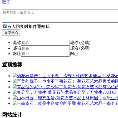
取消
有人回复时邮件通知我
提交评论
昵称
昵称 (必填)
邮箱
邮箱 (必填)
网址
网址
置顶推荐
再美的
有品位
春分至，万物生
2023-03
山林田园，理想生
一拳奇
网站统计