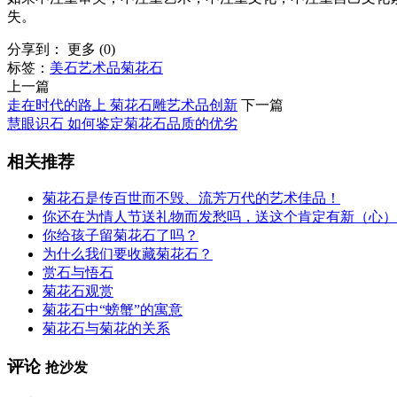
失。
分享到：
更多
(
0
)
标签：
美石
艺术品
菊花石
上一篇
走在时代的路上 菊花石雕艺术品创新
下一篇
慧眼识石 如何鉴定菊花石品质的优劣
相关推荐
菊花石是传百世而不毁、流芳万代的艺术佳品！
你还在为情人节送礼物而发愁吗，送这个肯定有新（心）
你给孩子留菊花石了吗？
为什么我们要收藏菊花石？
赏石与悟石
菊花石观赏
菊花石中“螃蟹”的寓意
菊花石与菊花的关系
评论
抢沙发