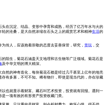
石头在沉淀、结晶、变形中孕育和成熟，经历了亿万年水与火的
年轮的沧桑，是大自然浓缩在石头之上的观赏艺术和精神
生活
的
作为传人，应该抱着崇敬的态度去妥善保管，研究，
赏玩
，交
石的陌生，菊花石涵盖天文地理和古生物等广泛领域。菊花石是
涵
及中华文明的博大精深。
大自然的神奇造化，每块菊花石都是经过几千甚至上亿年的地壳
遗存有多寡，不可不知。稀有物什，即使是现当代的，亦在珍藏
所以也就显示着财富。藏石叫艺术投资，投资就有回报。遇到一
称是一项有效的有形资产投资收藏门类。
庸风雅，只注重的是财富，则会耗财费力，败坏心情，得不偿