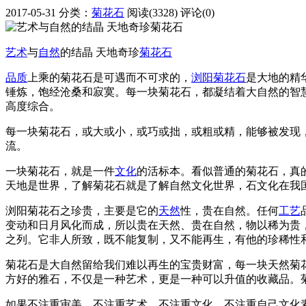
2017-05-31
分类：
菊花石
阅读(3328)
评论(0)
艺术
与
自然
的结晶 天地奇珍
菊花石
品质
上乘的菊花石是可遇而不可求的，
浏阳菊花石
是大地的精
锤炼，饱经沧桑和寂寞。每一块菊花石，都凝结着大自然的智
高度综合。
每一块菊花石，或大或小，或巧或拙，或粗或精，能够被发现
流。
一块菊花石，就是一件
文化
的活标本。看似普通的菊花石，真
天地是世界，了解菊花石就是了解自然文化世界，石文化在我
浏阳菊花石之珍贵，主要是它的
天然
性，贵在自然。任何
工艺
变动和日月风化而成，所以贵在天然、贵在自然，物以稀为贵
之列。它非人所致，既不能复制，又不能再生，有他的珍稀性
菊花石是大自然留给我们难以再生的宝贵财富，每一块天然菊
方好的雅石，不仅是一种艺术，更是一种可以升值的收藏品。
如果不注重审美，不注重艺术，不注重文化，不注重自己文化