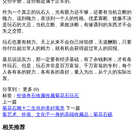
交些学费，这些都是属于正常的。
作为一个真正的玩石人，光有眼力还不够，还要有当机立断的
魄力。说到魄力，牵涉到一个人的性格。优柔寡断、犹豫不决
是玩石的大忌，当机立断、果敢决断，有缘遇到的东西才不会
失之交臂。
玩石也要有精力。天上从来不会自己掉馅饼，天道酬勤，只要
你付出超出常人的精力，就有机会获得超过常人的回报。
最后说说实力，那一定要有经济基础，有了余钱剩米，才有条
件玩石。但是，玩石并非是百万富翁、千万富翁的专利，每个
人各有各的财力，各有各的喜好，量入为出，从个人的实际出
发。
分享到：
更多
(
0
)
标签：
价值
奇石
收藏
收藏菊花石
玩石
上一篇
菊花石雕十二生肖的美好寓意
下一篇
集艺术、价值、文化于一身的高端收藏品：菊花石砚
相关推荐