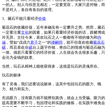
一的人。别人与你意见相左，一定要宽容，大家只是对物，而
不是对人，各自有各自的道理。
3、藏石不能只看经济
价值
菊花石的收藏价值，近年来确实有一定攀升之势。然而，藏石
一定要注重
文化
的因素，如果只看重经济价值的话，跟赌博或
许无异。古往今来，喜欢玩石之人一般都有不错的修为和
内
涵
，譬如“戊戌六
君子
之一”的
谭嗣同
，就不但喜欢收藏
菊花石
砚
，而且喜欢在
砚
台上题字作铭，将自己的情感与菊花石融为
一体。倘若只看重它的经济价值，人生就会失去很多乐趣，只
会沦为金钱的奴隶。
当然，玩石从精神上能收获很多，这就是玩石的灵魂所在。
玩石的躯体
有了灵魂，我们还要说说躯体，这其中包括玩石的眼力、魄
力、精力和实力。
先说眼力，没有眼力就不能辨别真伪，就会上当受骗。眼力的
提高需要不断学习，包括理论和实践的修炼，在实践中难免会