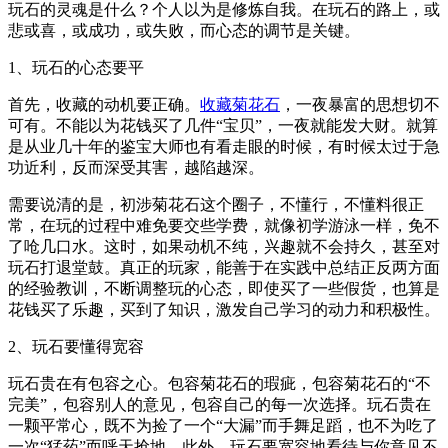
玩石的灵魂是什么？个人以为是修炼自我。在玩石的路上，或
悲或喜，或成功，或失败，而心态的调节是关键。
1、玩石的心态要平
首先，收藏的动机要正确。
收藏菊花石
，一夜暴富的思想切不
可有。不能以为花钱买了几件“宝贝”，一夜就能发大财。就算
是从业几十年的鉴宝大师也有看走眼的时候，有时候太过于急
功近利，反而深受其害，越陷越深。
需要说清的是，初涉菊花石这个圈子，不懂行，不懂料很正
常，在玩的过程中难免要交些学费，就像初学游泳一样，免不
了呛几口水。这时，如果动机不纯，兴趣就不会持久，甚至对
玩石打退堂鼓。真正的玩家，能善于在实践中总结正反两方面
的经验教训，不断调整玩的心态，即使买了一些假货，也算是
花钱买了乐趣，买到了知识，激发自己学习的动力和积极性。
2、玩石要懂得宽容
玩石贵在有包容之心。包容菊花石的瑕疵，包容菊花石的“不
完美”，包容别人的意见，包容自己的每一次选择。玩石贵在
一颗平常心，既不为捡了一个“大漏”而手舞足蹈，也不为吃了
一次“猛药”而呼天抢地。此外，玩石要宽容地看待与你意见不