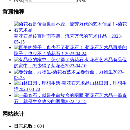
置顶推荐
菊花石是传百世而不毁、流芳万代的艺术佳品！
2023-
05-15
再美的
院子，也少不了菊花石！
2023-04-24
有品位
的家中，怎少得了菊花石
2023-04-10
春分至，万物生
2023-
03-23
山林田园，理想生
活
2023-03-20
一拳奇
石，就是生命故乡的图腾
2022-12-15
网站统计
日志总数：
604