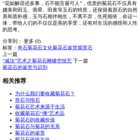
“花如解语还多事，石不能言最可人”，优质的菊花石不仅具有
媲美和田玉、翡翠、田黄等玉石的特质，还保留着原石的自然
美和质朴感，玉与石相伴相生，不离不弃，生死相依，命运一
体，带给人们的不仅仅是美的享受，还有对生活的感悟和人性
的思考。
分享到：
更多
(
0
)
标签：
奇石
菊花石文化
菊花石鉴赏
观赏石
上一篇
“减法”艺术之菊花石雕镂空技艺
下一篇
菊花石的鉴赏与识别
相关推荐
为什么我们要收藏菊花石？
赏石与悟石
菊花石艺术来源于生活
收藏菊花石“佛”艺术品
菊花石的收藏价值
菊花石与菊花的关系
菊花石的鉴赏
菊花石传统文化