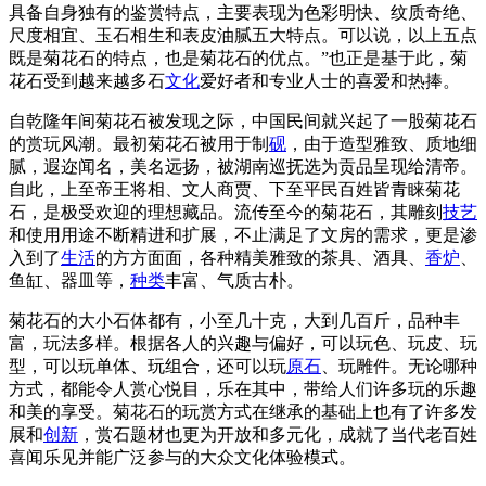
具备自身独有的鉴赏特点，主要表现为色彩明快、纹质奇绝、
尺度相宜、玉石相生和表皮油腻五大特点。可以说，以上五点
既是菊花石的特点，也是菊花石的优点。”也正是基于此，菊
花石受到越来越多石
文化
爱好者和专业人士的喜爱和热捧。
自乾隆年间菊花石被发现之际，中国民间就兴起了一股菊花石
的赏玩风潮。最初菊花石被用于制
砚
，由于造型雅致、质地细
腻，遐迩闻名，美名远扬，被湖南巡抚选为贡品呈现给清帝。
自此，上至帝王将相、文人商贾、下至平民百姓皆青睐菊花
石，是极受欢迎的理想藏品。流传至今的菊花石，其雕刻
技艺
和使用用途不断精进和扩展，不止满足了文房的需求，更是渗
入到了
生活
的方方面面，各种精美雅致的茶具、酒具、
香炉
、
鱼缸、器皿等，
种类
丰富、气质古朴。
菊花石的大小石体都有，小至几十克，大到几百斤，品种丰
富，玩法多样。根据各人的兴趣与偏好，可以玩色、玩皮、玩
型，可以玩单体、玩组合，还可以玩
原石
、玩雕件。无论哪种
方式，都能令人赏心悦目，乐在其中，带给人们许多玩的乐趣
和美的享受。菊花石的玩赏方式在继承的基础上也有了许多发
展和
创新
，赏石题材也更为开放和多元化，成就了当代老百姓
喜闻乐见并能广泛参与的大众文化体验模式。