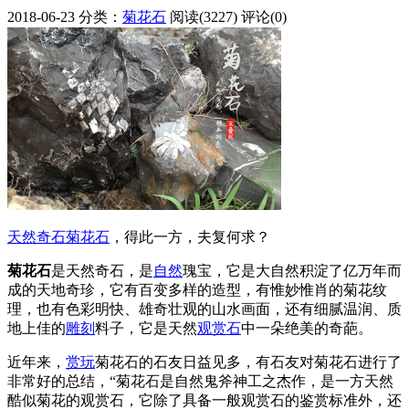
2018-06-23
分类：
菊花石
阅读(3227)
评论(0)
天然
奇石
菊花石
，得此一方，夫复何求？
菊花石
是天然奇石，是
自然
瑰宝，它是大自然积淀了亿万年而
成的天地奇珍，它有百变多样的造型，有惟妙惟肖的菊花纹
理，也有色彩明快、雄奇壮观的山水画面，还有细腻温润、质
地上佳的
雕刻
料子，它是天然
观赏石
中一朵绝美的奇葩。
近年来，
赏玩
菊花石的石友日益见多，有石友对菊花石进行了
非常好的总结，“菊花石是自然鬼斧神工之杰作，是一方天然
酷似菊花的观赏石，它除了具备一般观赏石的鉴赏标准外，还