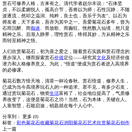
赏石可修养人格，古来有之。清代学者赵尔丰说：“石体坚
贞，不以柔媚悦人，孤高介节，吾将以为师；石性沉静，不随
波逐流，然叩之温润、纯粹，良士也，吾乐于为友”。以石为
师友者，天下多矣，吾亦为其中之一。吾爱菊花石多年，曾为
石而沉醉、而
痴迷
、而放歌、而癫狂。恍然数入仙境，然只是
精神之乐。后渐入静界，理性赏石，终得其妙，方从精神之乐
而转至精神之悟。
人们欣赏菊花石，初为喜之爱之，随着赏石实践和赏石理念的
逐步深入，继而探索赏石
价值
定位——研究其
文化
及经济价值
潜力和人格修养意义。为此，“悟道”便成为赏石者进入高境界
的必修课。
菊花石数方悟天地，清茶一杯论春秋。赏石悟道，修养人生，
已成为当今高境界玩石人的一种追求。君不见，有多少石友，
通过赏玩菊花石，物资
生活
富裕了，社会地位提高了，气质修
养改变了，这便是菊花石之功！当然，石为本体，关键在人。
人靠智慧，石能启迪，钥匙就在每个人心中。
分享到：
更多
(
0
)
标签：
彩色菊花石
收藏菊花石
浏阳菊花石
艺术欣赏
菊花石创作
上一篇