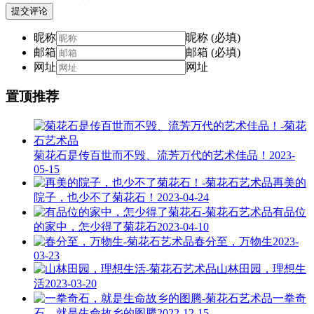
提交评论
昵称
昵称 (必填)
邮箱
邮箱 (必填)
网址
网址
置顶推荐
菊花石是传百世而不毁、流芳万代的艺术佳品！
2023-
05-15
再美的
院子，也少不了菊花石！
2023-04-24
有品位
的家中，怎少得了菊花石
2023-04-10
春分至，万物生
2023-
03-23
山林田园，理想生
活
2023-03-20
一拳奇
石，就是生命故乡的图腾
2022-12-15