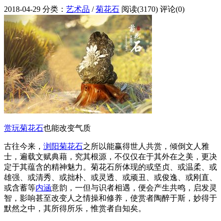
2018-04-29
分类：
艺术品
/
菊花石
阅读(3170)
评论(0)
赏玩
菊花石
也能改变气质
古往今来，
浏阳菊花石
之所以能赢得世人共赏，倾倒文人雅
士，遍载文赋典藉，究其根源，不仅仅在于其外在之美，更决
定于其蕴含的精神魅力。菊花石所体现的或坚贞、或温柔、或
雄强、或清秀、或拙朴、或灵透、或顽丑、或俊逸、或刚直、
或含蓄等
内涵
意韵，一但与识者相遇，便会产生共鸣，启发灵
智，影响甚至改变人之情操和修养，使赏者陶醉于斯，妙得于
默然之中，其所得所乐，惟赏者自知矣。