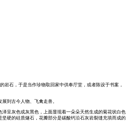
的岩石，于是当作珍物取回家中供奉厅堂，或者陈设于书案，
发展到古今人物、飞禽走兽。
色泽呈灰色或灰黑色，上面显现着一朵朵天然生成的菊花状白色
是坚硬的硅质燧石，花瓣部分是碳酸钙沿石灰岩裂缝充填而成的