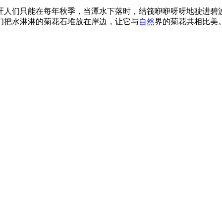
匠人们只能在每年秋季，当潭水下落时，结筏咿咿呀呀地驶进碧
们把水淋淋的菊花石堆放在岸边，让它与
自然
界的菊花共相比美