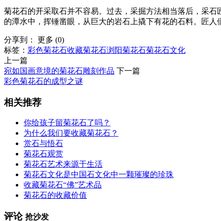
菊花石的开采取石并不容易。过去，采掘方法相当落后，采石
的潭水中，挥锤凿眼，从巨大的岩石上撬下有花的石料。匠人
分享到：
更多
(
0
)
标签：
彩色菊花石
收藏菊花石
浏阳菊花石
菊花石文化
上一篇
宛如国画意境的菊花石雕刻作品
下一篇
彩色菊花石的成型之谜
相关推荐
你给孩子留菊花石了吗？
为什么我们要收藏菊花石？
赏石与悟石
菊花石观赏
菊花石艺术来源于生活
菊花石文化是中国石文化中一颗璀璨的珍珠
收藏菊花石“佛”艺术品
菊花石的收藏价值
评论
抢沙发