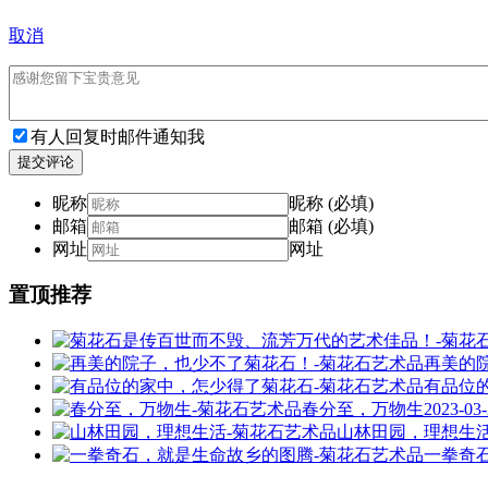
取消
有人回复时邮件通知我
提交评论
昵称
昵称 (必填)
邮箱
邮箱 (必填)
网址
网址
置顶推荐
再美的
有品位
春分至，万物生
2023-03
山林田园，理想生
一拳奇