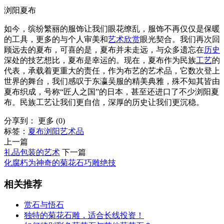
浏阳夏布
如今，缤纷繁丽的服饰让我们眼花缭乱，服饰不再仅仅是保暖
的工具，更多的与个人审美和
艺术欣赏
眼光契合。我们再次回
顾远去的夏布，可喜的是，夏布并未走远，与众多遗忘在
历史
深处的技艺想比，夏布是幸运的。现在，夏布作为民族
工艺
的
代表，承载着更重大的责任，作为布艺的艺术品，它数次登上
世界的舞台，我们感叹于东瀛吴服的精美典雅，殊不知其皆由
夏布织成，号称“匠人之国”的日本，甚至还进口了不少浏阳夏
布。民族工艺让我们更自信，深厚的历史让我们更沉稳。
分享到：
更多
(
0
)
标签：
夏布
浏阳
艺术品
上一篇
礼品包装的艺术
下一篇
化腐朽为神奇的菊花石巧雕绝技
相关推荐
赏石与悟石
独特的菊花石雕，适合长线投资！