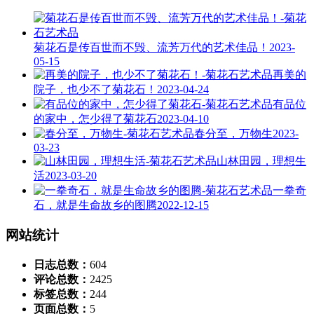
菊花石是传百世而不毁、流芳万代的艺术佳品！
2023-
05-15
再美的
院子，也少不了菊花石！
2023-04-24
有品位
的家中，怎少得了菊花石
2023-04-10
春分至，万物生
2023-
03-23
山林田园，理想生
活
2023-03-20
一拳奇
石，就是生命故乡的图腾
2022-12-15
网站统计
日志总数：
604
评论总数：
2425
标签总数：
244
页面总数：
5