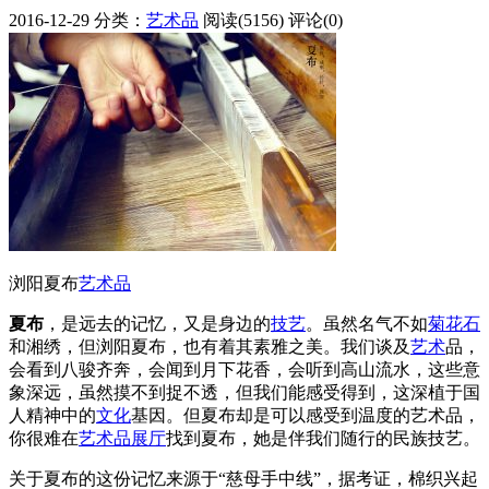
2016-12-29
分类：
艺术品
阅读(5156)
评论(0)
浏阳夏布
艺术品
夏布
，是远去的记忆，又是身边的
技艺
。虽然名气不如
菊花石
和湘绣，但浏阳夏布，也有着其素雅之美。我们谈及
艺术
品，
会看到八骏齐奔，会闻到月下花香，会听到高山流水，这些意
象深远，虽然摸不到捉不透，但我们能感受得到，这深植于国
人精神中的
文化
基因。但夏布却是可以感受到温度的艺术品，
你很难在
艺术品展厅
找到夏布，她是伴我们随行的民族技艺。
关于夏布的这份记忆来源于“慈母手中线”，据考证，棉织兴起