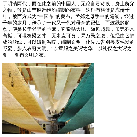
于明清两代，而在此之前的中国人，无论富贵贫贱，身上所穿
之物，皆是由苎麻纤维所编制的布料，这种布料便是流传千
年，被西方成为“中国布”的夏布。孟郊之母手中的缝线，经过
千年的岁月，传承了一代又一代对母亲的记忆。而这线的起
点，便是长于郊野的苎麻，它紧贴大地，随风起舞，虽无乔木
高挺，可堪栋梁之才，无米麦可食，果万民之腹，但经由它抽
成的丝线，可以编制温暖，编制文明，让先民告别兽皮毛发的
野蛮，步入衣冠文明。“以章服之美谓之华，以礼仪之大谓之
夏”，夏布文明之布。