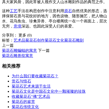
具大家风骨，因此常被人视作文人山水雕刻作品的典范之作。
这种
工艺
手法在构思创作中注意利用
原石
自然优美的形态，选
择保留石质与花纹好的地方，因色设物、随形施艺，把人物山
水、花鸟鱼虫、珍禽异兽、亭台楼阁统一在一个画面上，层次
无穷，
意境
深远。也因此深受人们的喜爱。
分享到：
更多
(
0
)
标签：
艺术品
菊花石创作
菊花石文化
菊花石雕刻
上一篇
菊花石雕蝙蝠的寓意
下一篇
菊花石雕兽纹寓意
相关推荐
为什么我们要收藏菊花石？
赏石与悟石
菊花石艺术来源于生活
菊花石文化是中国石文化中一颗璀璨的珍珠
收藏菊花石“佛”艺术品
菊花石的鉴赏
菊花石传统文化