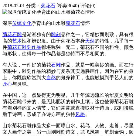
2018-02-01
分类：
菊花石
阅读(3040)
评论(0)
深厚
传统
文化
孕育出的山水雕
菊花石
情怀
菊花石雕
是湖湘独有的
雕刻
品种之一，它精妙而别致，具有很
高的
艺术
性和辨识度。由于菊花石本身
天然
的特性，几乎每一
件
菊花石雕刻
作品
都堪称独一无二，菊花石不同的料性、颜色
与形状，使得每一件作品都是独特而不尽相同的。
有人说，一件好的菊花
石雕
作品，就是一幅美妙的画。而在行
家眼中，雕刻作品的精妙与复杂其实远胜画作。因为在它的身
上，你既能欣赏到大
自然
的鬼斧神工，也能触摸到手艺人们的
匠心
与灵魂。
在中国，这一点显得更为明显。几千年源远流长的华夏文明给
菊花石雕带来的，是无比肥沃的创作土壤，这也使得菊花石雕
有着别样的文人情节，它们常常或直接取材于诗画，或间接脱
胎于诗画，形成了亦诗亦画的独特
风格
。
山水菊花石雕作品大多一面琢山水、花鸟、人物、走兽，尽显
文人画作之美；另一面则雕刻诗文，龙飞凤舞，笔划金钩，颇