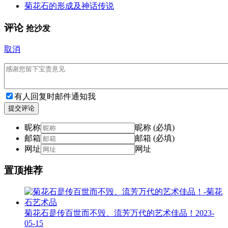
菊花石的形成及神话传说
评论
抢沙发
取消
有人回复时邮件通知我
提交评论
昵称
昵称 (必填)
邮箱
邮箱 (必填)
网址
网址
置顶推荐
菊花石是传百世而不毁、流芳万代的艺术佳品！
2023-
05-15