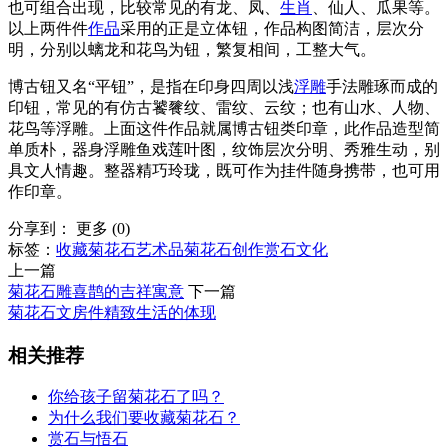
也可组合出现，比较常见的有龙、凤、
生肖
、仙人、瓜果等。
以上两件件
作品
采用的正是立体钮，作品构图简洁，层次分
明，分别以螭龙和花鸟为钮，繁复相间，工整大气。
博古钮又名“平钮”，是指在印身四周以浅
浮雕
手法雕琢而成的
印钮，常见的有仿古饕餮纹、雷纹、云纹；也有山水、人物、
花鸟等浮雕。上面这件作品就属博古钮类印章，此作品造型简
单质朴，器身浮雕鱼戏莲叶图，纹饰层次分明、秀雅生动，别
具文人情趣。整器精巧玲珑，既可作为挂件随身携带，也可用
作印章。
分享到：
更多
(
0
)
标签：
收藏菊花石
艺术品
菊花石创作
赏石文化
上一篇
菊花石雕喜鹊的吉祥寓意
下一篇
菊花石文房件精致生活的体现
相关推荐
你给孩子留菊花石了吗？
为什么我们要收藏菊花石？
赏石与悟石