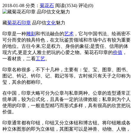
2018-01-08
分类：
菊花石
阅读(3534)
评论(0)
藏
菊花石
印章
品印信
文化
魅力
印章是一种
雕刻
和书法融合的
艺术
，它与中国书法、绘画密不
可分而变的独具特色，在文玩鉴赏领域和市场中占有较为重要
的地位。古往今来,它是权力、身份的象征;是责任、信用的体
现方式,更是文人雅士把玩的心爱之物。菊花石印章的
价值
，
一看材质，二看
工艺
。
印章名称很多，不下十几种，主要有：玺、宝、图章、图书、
图记、钤记、钤印、记、戳记等等。古时候只有天子之印称为
玺，其余的都称印。
在中国，印章大略可分为公章与私章两种。公章的造型通常正
统单调，较为公式化，且具备一定的法律效能；私章则为个人
使用的印章，一般造型精巧而形式多样，具有很高的欣赏把玩
价值。
印章通常都有印钮，印钮又分立体钮和博古钮。将印钮雕成各
种立体图形的即为立体钮，其图案可以是神兽、动物、人物，