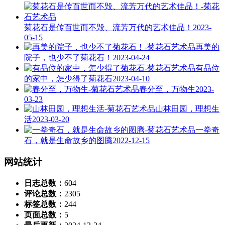
菊花石是传百世而不毁、流芳万代的艺术佳品！
2023-
05-15
再美的
院子，也少不了菊花石！
2023-04-24
有品位
的家中，怎少得了菊花石
2023-04-10
春分至，万物生
2023-
03-23
山林田园，理想生
活
2023-03-20
一拳奇
石，就是生命故乡的图腾
2022-12-15
网站统计
日志总数：
604
评论总数：
2305
标签总数：
244
页面总数：
5