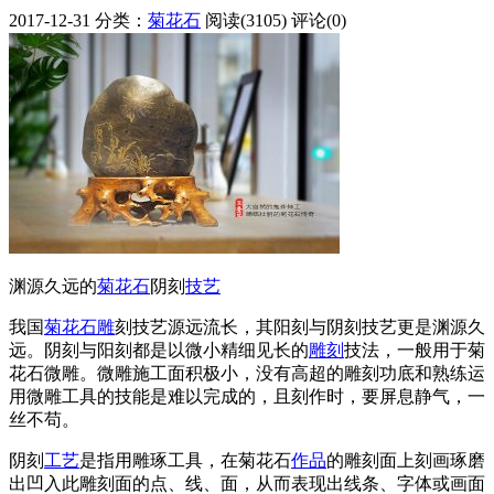
2017-12-31
分类：
菊花石
阅读(3105)
评论(0)
渊源久远的
菊花石
阴刻
技艺
我国
菊花石雕
刻技艺源远流长，其阳刻与阴刻技艺更是渊源久
远。阴刻与阳刻都是以微小精细见长的
雕刻
技法，一般用于菊
花石微雕。微雕施工面积极小，没有高超的雕刻功底和熟练运
用微雕工具的技能是难以完成的，且刻作时，要屏息静气，一
丝不苟。
阴刻
工艺
是指用雕琢工具，在菊花石
作品
的雕刻面上刻画琢磨
出凹入此雕刻面的点、线、面，从而表现出线条、字体或画面