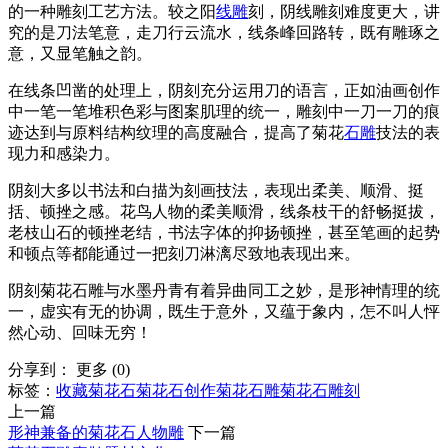
的一种雕刻工艺方法。较之阳
线雕
刻，阴线雕刻难度更大，讲
究的是刀法笔意，走刀行云流水，线条峰回路转，既有雕琢之
意，又显笔触之韵。
在线条凹凿的处理上，阴刻充分运用刀的语言，正如油画创作
中一笔一笔堆积色彩与图案肌理的统一，雕刻中一刀一刀的痕
迹达到与原料结构纹理的高度融合，提高了菊花
石雕
技法的表
现力和感染力。
阴刻大多以书法和白描为刻画技法，表现出柔美、顺滑、挺
括、顿挫之感。花鸟人物的柔美顺滑，线条枝干的舒畅挺拔，
老枝山石的顿挫老结，书法字体的抑扬顿挫，甚至笔画的起势
和顿点等都能通过一把刻刀淋漓尽致地表现出来。
阴刻菊花石雕与水墨丹青有着异曲同工之妙，是形神情理的统
一，虚实有无的协调，既生于意外，又蕴于象内，怎不叫人怦
然心动、回味无穷！
分享到：
更多
(
0
)
标签：
收藏菊花石
菊花石创作
菊花石雕
菊花石雕刻
上一篇
形神兼备的菊花石人物雕
下一篇