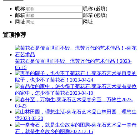
昵称
昵称 (必填)
邮箱
邮箱 (必填)
网址
网址
置顶推荐
菊花石是传百世而不毁、流芳万代的艺术佳品！
2023-
05-15
再美的
院子，也少不了菊花石！
2023-04-24
有品位
的家中，怎少得了菊花石
2023-04-10
春分至，万物生
2023-
03-23
山林田园，理想生
活
2023-03-20
一拳奇
石，就是生命故乡的图腾
2022-12-15