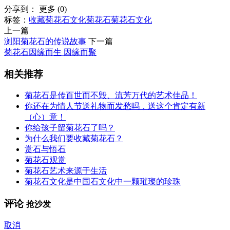
分享到：
更多
(
0
)
标签：
收藏菊花石
文化
菊花石
菊花石文化
上一篇
浏阳菊花石的传说故事
下一篇
菊花石因缘而生 因缘而聚
相关推荐
菊花石是传百世而不毁、流芳万代的艺术佳品！
你还在为情人节送礼物而发愁吗，送这个肯定有新
（心）意！
你给孩子留菊花石了吗？
为什么我们要收藏菊花石？
赏石与悟石
菊花石观赏
菊花石艺术来源于生活
菊花石文化是中国石文化中一颗璀璨的珍珠
评论
抢沙发
取消