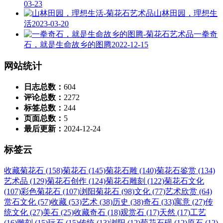
03-23
山林田园，理想生
活
2023-03-20
一拳奇
石，就是生命故乡的图腾
2022-12-15
网站统计
日志总数：
604
评论总数：
2272
标签总数：
244
页面总数：
5
最后更新：
2024-12-24
标签云
收藏菊花石 (158)
菊花石 (145)
菊花石雕 (140)
菊花石鉴赏 (134)
艺术品 (129)
菊花石创作 (124)
菊花石雕刻 (122)
菊花石文化
(107)
彩色菊花石 (107)
浏阳菊花石 (98)
文化 (77)
艺术欣赏 (64)
赏石文化 (57)
收藏 (53)
艺术 (38)
历史 (38)
奇石 (33)
寓意 (27)
传
统文化 (27)
美石 (25)
收藏奇石 (18)
观赏石 (17)
天然 (17)
工艺
(16)
雕刻 (15)
玩石 (15)
传统 (13)
浏阳 (12)
菊花石砚 (12)
原石 (12)