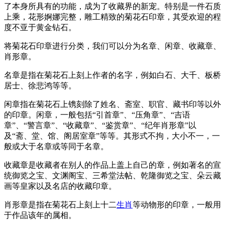
了本身所具有的功能，成为了收藏界的新宠。特别是一件石质
上乘，花形婀娜完整，雕工精致的菊花石印章，其受欢迎的程
度不亚于黄金钻石。
将菊花石印章进行分类，我们可以分为名章、闲章、收藏章、
肖形章。
名章是指在菊花石上刻上作者的名字，例如白石、大千、板桥
居士、徐悲鸿等等。
闲章指在菊花石上镌刻除了姓名、斋室、职官、藏书印等以外
的印章。闲章，一般包括“引首章”、“压角章”、“吉语
章”、“警言章”、“收藏章”、“鉴赏章”、“纪年肖形章”以
及“斋、堂、馆、阁居室章”等等。其形式不拘，大小不一，一
般或大于名章或等同于名章。
收藏章是收藏者在别人的作品上盖上自己的章，例如著名的宣
统御览之宝、文渊阁宝、三希堂法帖、乾隆御览之宝、朵云藏
画等皇家以及名店的收藏印章。
肖形章是指在菊花石上刻上十二
生肖
等动物形的印章，一般用
于作品该年的属相。