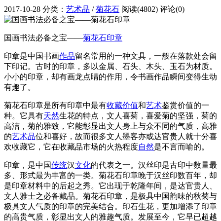
2017-10-28
分类：
艺术品
/
菊花石
阅读(4802)
评论(0)
国画书法必备之宝——
菊花石
印章
印章是中国书画
作品
留名常用的一种文具，一般在落款处会留
下印记。古时的印章，多以金属、石头、木头、玉石为材质。
小小的印章，却有画龙点睛的作用，令书画作品瞬间变得生动
有趣了。
菊花石印章是所有印章中最有
收藏
价值
和
艺术
鉴赏价值的一
种。它具有
天然
生花的特点，文人喜菊，喜爱菊的坚强，菊的
高洁，菊的雅致，它能彰显出文人身上与众不同的气质，高雅
的
艺术品
位和喜好，故而很多文人墨客亦或达官贵人就十分喜
欢收藏它，它在收藏品市场的火热程度
自然
是不言而喻的。
印章，是中国
传统
汉
文化
的代表之一。汉丝印是古印中数量最
多、形式最为丰富的一类。菊花石印章晚于汉丝印数百年，却
是印章材料中的后起之秀。它出现于乾隆年间，是达官贵人、
文人雅士之必备藏品。菊花石印章，是极具中国韵味的秋菊与
极具文人气质的印章的完美结合。印石生花，更加增添了印章
的高贵气质，彰显出文人的雅趣气质。发展至今，它早已超越