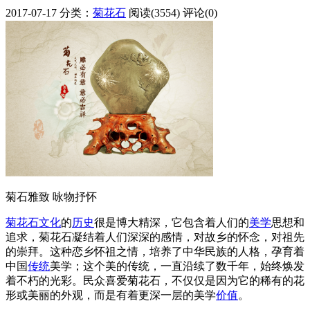
2017-07-17
分类：
菊花石
阅读(3554)
评论(0)
菊石雅致 咏物抒怀
菊花石
文化
的
历史
很是博大精深，它包含着人们的
美学
思想和
追求，菊花石凝结着人们深深的感情，对故乡的怀念，对祖先
的崇拜。这种恋乡怀祖之情，培养了中华民族的人格，孕育着
中国
传统
美学；这个美的传统，一直沿续了数千年，始终焕发
着不朽的光彩。民众喜爱菊花石，不仅仅是因为它的稀有的花
形或美丽的外观，而是有着更深一层的美学
价值
。