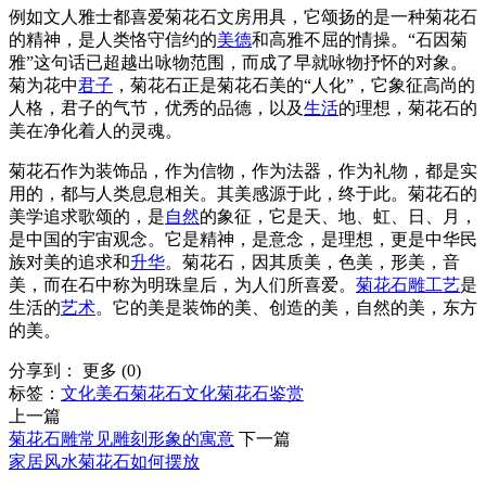
例如文人雅士都喜爱菊花石文房用具，它颂扬的是一种菊花石
的精神，是人类恪守信约的
美德
和高雅不屈的情操。“石因菊
雅”这句话已超越出咏物范围，而成了早就咏物抒怀的对象。
菊为花中
君子
，菊花石正是菊花石美的“人化”，它象征高尚的
人格，君子的气节，优秀的品德，以及
生活
的理想，菊花石的
美在净化着人的灵魂。
菊花石作为装饰品，作为信物，作为法器，作为礼物，都是实
用的，都与人类息息相关。其美感源于此，终于此。菊花石的
美学追求歌颂的，是
自然
的象征，它是天、地、虹、日、月，
是中国的宇宙观念。它是精神，是意念，是理想，更是中华民
族对美的追求和
升华
。菊花石，因其质美，色美，形美，音
美，而在石中称为明珠皇后，为人们所喜爱。
菊花石雕
工艺
是
生活的
艺术
。它的美是装饰的美、创造的美，自然的美，东方
的美。
分享到：
更多
(
0
)
标签：
文化
美石
菊花石文化
菊花石鉴赏
上一篇
菊花石雕常见雕刻形象的寓意
下一篇
家居风水菊花石如何摆放