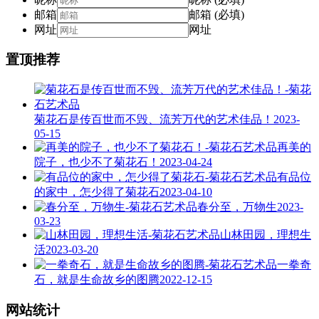
邮箱
邮箱 (必填)
网址
网址
置顶推荐
菊花石是传百世而不毁、流芳万代的艺术佳品！
2023-
05-15
再美的
院子，也少不了菊花石！
2023-04-24
有品位
的家中，怎少得了菊花石
2023-04-10
春分至，万物生
2023-
03-23
山林田园，理想生
活
2023-03-20
一拳奇
石，就是生命故乡的图腾
2022-12-15
网站统计