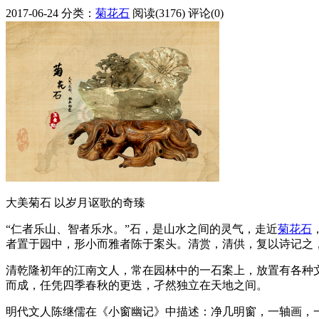
2017-06-24
分类：
菊花石
阅读(3176)
评论(0)
大美菊石 以岁月讴歌的奇臻
“仁者乐山、智者乐水。”石，是山水之间的灵气，走近
菊花石
者置于园中，形小而雅者陈于案头。清赏，清供，复以诗记之
清乾隆初年的江南文人，常在园林中的一石案上，放置有各种
而成，任凭四季春秋的更迭，孑然独立在天地之间。
明代文人陈继儒在《小窗幽记》中描述：净几明窗，一轴画，