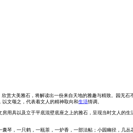
，欣赏大美雅石，将解读出一份来自天地的雅趣与精致。园无石
，以文颂之，代表着文人的精神取向和
生活
情调。
文房用具以及立于平底混壁底座之上的雅石，呈现当时文人的生
一囊琴，一只鹤，一瓯茶，一炉香，一部法帖；小园幽径，几丛