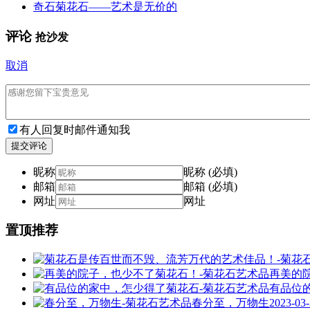
奇石菊花石——艺术是无价的
评论
抢沙发
取消
有人回复时邮件通知我
提交评论
昵称
昵称 (必填)
邮箱
邮箱 (必填)
网址
网址
置顶推荐
再美的
有品位
春分至，万物生
2023-03