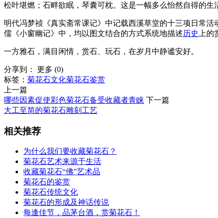
松叶堪燃；石畔欲眠，琴囊可枕。这是一幅多么怡然自得的生
明代冯梦祯《真实斋常课记》中记载西溪草堂的十三项日常活
儒《小窗幽记》中，均以图文结合的方式系统地描述
历史
上的
一方雅石，满目闲情，赏石、玩石，在岁月中静谧安好。
分享到：
更多
(
0
)
标签：
菊花石文化
菊花石鉴赏
上一篇
哪些因素促使彩色菊花石备受收藏者青睐
下一篇
大工至简的菊花石雕刻工艺
相关推荐
为什么我们要收藏菊花石？
菊花石艺术来源于生活
收藏菊花石“佛”艺术品
菊花石的鉴赏
菊花石传统文化
菊花石的形成及神话传说
每逢佳节，品茅台酒，赏菊花石！