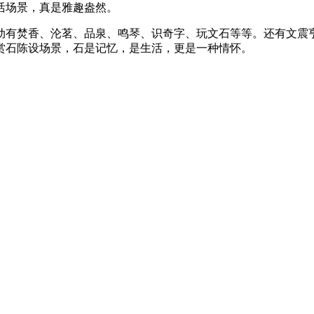
活场景，真是雅趣盎然。
动有焚香、沦茗、品泉、鸣琴、识奇字、玩文石等等。还有文震
赏石陈设场景，石是记忆，是生活，更是一种情怀。