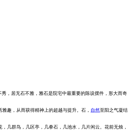
不秀，居无石不雅，雅石是院宅中最重要的陈设摆件，形大而奇
活雅趣，从而获得精神上的超越与提升。石，
自然
至阳之气凝结
花，几群鸟，几区亭，几拳石，几池水，几片闲云。花前无烛，