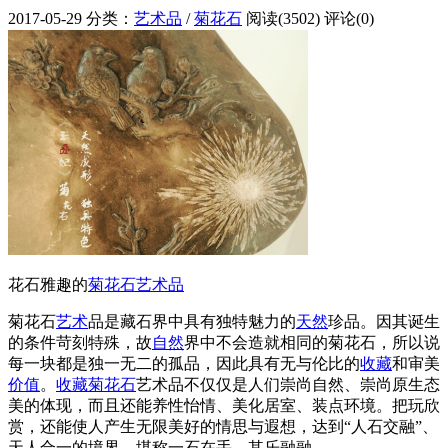
2017-05-29
分类：
艺术品
/
菊花石
阅读(3502)
评论(0)
花石雅趣的
菊花石
艺术品
菊花石
艺术
品是藏石界中具有独特魅力的
天然
珍品。因其诞生
的条件苛刻特殊，故
自然
界中不会造就相同的菊花石，所以说
每一块都是独一无二的孤品，因此具有无与伦比的
收藏
和审美
价值
。
收藏菊花石
艺术品不仅仅是人们崇尚自然、崇尚原生态
美的体现，而且还能养性怡情、美化居室、装点环境。把玩欣
赏，还能使人产生无限美好的情思与遐想，达到“人石交融”、
天人合一的境界，堪称一石在手，其乐融融。