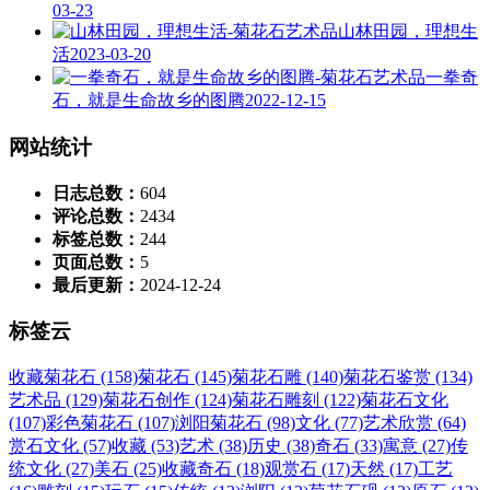
03-23
山林田园，理想生
活
2023-03-20
一拳奇
石，就是生命故乡的图腾
2022-12-15
网站统计
日志总数：
604
评论总数：
2434
标签总数：
244
页面总数：
5
最后更新：
2024-12-24
标签云
收藏菊花石 (158)
菊花石 (145)
菊花石雕 (140)
菊花石鉴赏 (134)
艺术品 (129)
菊花石创作 (124)
菊花石雕刻 (122)
菊花石文化
(107)
彩色菊花石 (107)
浏阳菊花石 (98)
文化 (77)
艺术欣赏 (64)
赏石文化 (57)
收藏 (53)
艺术 (38)
历史 (38)
奇石 (33)
寓意 (27)
传
统文化 (27)
美石 (25)
收藏奇石 (18)
观赏石 (17)
天然 (17)
工艺