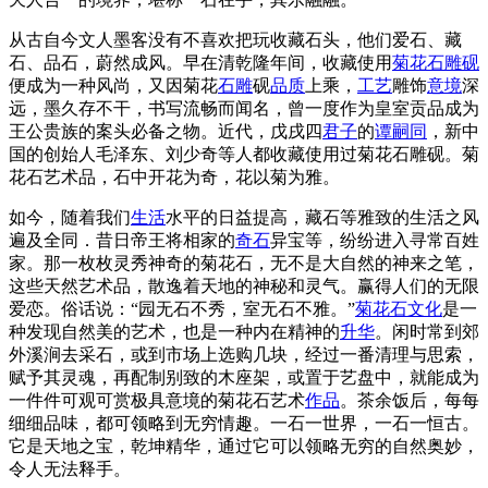
从古自今文人墨客没有不喜欢把玩收藏石头，他们爱石、藏
石、品石，蔚然成风。早在清乾隆年间，收藏使用
菊花石雕
砚
便成为一种风尚，又因菊花
石雕
砚
品质
上乘，
工艺
雕饰
意境
深
远，墨久存不干，书写流畅而闻名，曾一度作为皇室贡品成为
王公贵族的案头必备之物。近代，戊戌四
君子
的
谭嗣同
，新中
国的创始人毛泽东、刘少奇等人都收藏使用过菊花石雕砚。菊
花石艺术品，石中开花为奇，花以菊为雅。
如今，随着我们
生活
水平的日益提高，藏石等雅致的生活之风
遍及全同．昔日帝王将相家的
奇石
异宝等，纷纷进入寻常百姓
家。那一枚枚灵秀神奇的菊花石，无不是大自然的神来之笔，
这些天然艺术品，散逸着天地的神秘和灵气。赢得人们的无限
爱恋。俗话说：“园无石不秀，室无石不雅。”
菊花石文化
是一
种发现自然美的艺术，也是一种内在精神的
升华
。闲时常到郊
外溪涧去采石，或到市场上选购几块，经过一番清理与思索，
赋予其灵魂，再配制别致的木座架，或置于艺盘中，就能成为
一件件可观可赏极具意境的菊花石艺术
作品
。茶余饭后，每每
细细品味，都可领略到无穷情趣。一石一世界，一石一恒古。
它是天地之宝，乾坤精华，通过它可以领略无穷的自然奥妙，
令人无法释手。