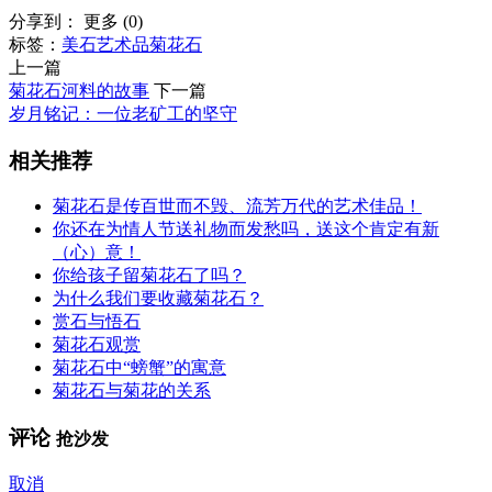
分享到：
更多
(
0
)
标签：
美石
艺术品
菊花石
上一篇
菊花石河料的故事
下一篇
岁月铭记：一位老矿工的坚守
相关推荐
菊花石是传百世而不毁、流芳万代的艺术佳品！
你还在为情人节送礼物而发愁吗，送这个肯定有新
（心）意！
你给孩子留菊花石了吗？
为什么我们要收藏菊花石？
赏石与悟石
菊花石观赏
菊花石中“螃蟹”的寓意
菊花石与菊花的关系
评论
抢沙发
取消