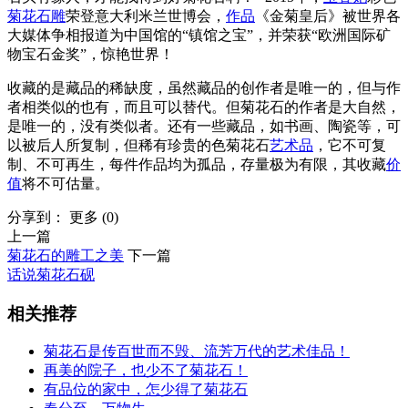
菊花石雕
荣登意大利米兰世博会，
作品
《金菊皇后》被世界各
大媒体争相报道为中国馆的“镇馆之宝”，并荣获“欧洲国际矿
物宝石金奖”，惊艳世界！
收藏的是藏品的稀缺度，虽然藏品的创作者是唯一的，但与作
者相类似的也有，而且可以替代。但菊花石的作者是大自然，
是唯一的，没有类似者。还有一些藏品，如书画、陶瓷等，可
以被后人所复制，但稀有珍贵的色菊花石
艺术品
，它不可复
制、不可再生，每件作品均为孤品，存量极为有限，其收藏
价
值
将不可估量。
分享到：
更多
(
0
)
上一篇
菊花石的雕工之美
下一篇
话说菊花石砚
相关推荐
菊花石是传百世而不毁、流芳万代的艺术佳品！
再美的院子，也少不了菊花石！
有品位的家中，怎少得了菊花石