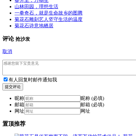
春分至，万物生
山林田园，理想生活
一拳奇石，就是生命故乡的图腾
菊花石雕刻艺人坚守生活的温度
菊花石诗意地栖居
评论
抢沙发
取消
有人回复时邮件通知我
提交评论
昵称
昵称 (必填)
邮箱
邮箱 (必填)
网址
网址
置顶推荐