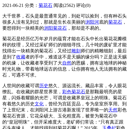
2021-06-21
分类：
菊花石
阅读(2562)
评论(0)
大千世界，石头是最普通常见的，到处可以捡到，但有种石头
很多人没有见到过，那就是生长在美丽的
浏阳河
底的
菊花石
，
要想得到一块精美的
浏阳菊花石
，那却是不易的。
菊花石是经历亿万年岁月的蕴育才能在石头中长出菊花花瓣模
样的纹理，又经过采矿师们的细细寻找，几十吨的废矿里才能
找得出一块精美的菊花石，又经过
雕刻
师们的精雕细刻，最后
是到了
收藏
者的手中，难道这不是天赐的缘分吗？正是这天赐
的机缘，让收藏者享受到了大
自然
的恩赐，拥有这地球的神秘
时光礼物，带着地球远古的信息，让你拥有他人无法拥有的藏
石，可遇不可求。
人世间的收藏可谓
历史
悠久、源远流长。藏品丰富，令人眼花
缭乱。在收藏的群星世界里，
彩色菊花石
是那颗最明亮的星
星，闪烁着耀眼的光芒，可谓是收藏界皇冠上的明珠。菊花石
有着悠久的历史
文化
，曾经为宫廷贡品，专为皇室所享用。到
了上世纪末，在浏阳河上游古港新发现了世界唯一的
天然
彩色
菊花石资源，它花朵硕大、玉化程度高，被誉为菊花石中
的“皇冠明珠”，但开采难度大，老矿师们常说：“只有真正跟
石头有缘人，才能找得到好菊花石啊！” 2015年，
玉叠妃
彩色