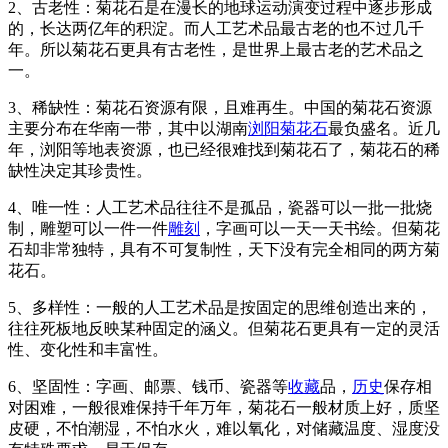
2、古老性：菊花石是在漫长的地球运动演变过程中逐步形成
的，长达两亿年的积淀。而人工艺术品最古老的也不过几千
年。所以菊花石更具有古老性，是世界上最古老的艺术品之
一。
3、稀缺性：菊花石资源有限，且难再生。中国的菊花石资源
主要分布在华南一带，其中以湖南
浏阳菊花石
最负盛名。近几
年，浏阳等地表资源，也已经很难找到菊花石了，菊花石的稀
缺性决定其珍贵性。
4、唯一性：人工艺术品往往不是孤品，瓷器可以一批一批烧
制，雕塑可以一件一件
雕刻
，字画可以一天一天书绘。但菊花
石却非常独特，具有不可复制性，天下没有完全相同的两方菊
花石。
5、多样性：一般的人工艺术品是按固定的思维创造出来的，
往往死板地反映某种固定的涵义。但菊花石更具有一定的灵活
性、变化性和丰富性。
6、坚固性：字画、邮票、钱币、瓷器等
收藏
品，
历史
保存相
对困难，一般很难保持千年万年，菊花石一般材质上好，质坚
皮硬，不怕潮湿，不怕水火，难以氧化，对储藏温度、湿度没