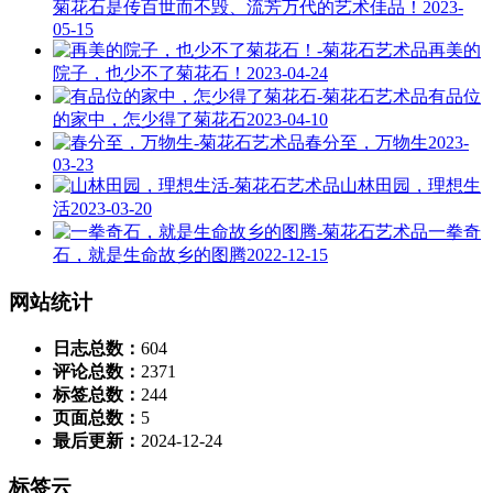
菊花石是传百世而不毁、流芳万代的艺术佳品！
2023-
05-15
再美的
院子，也少不了菊花石！
2023-04-24
有品位
的家中，怎少得了菊花石
2023-04-10
春分至，万物生
2023-
03-23
山林田园，理想生
活
2023-03-20
一拳奇
石，就是生命故乡的图腾
2022-12-15
网站统计
日志总数：
604
评论总数：
2371
标签总数：
244
页面总数：
5
最后更新：
2024-12-24
标签云