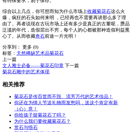
有特殊要求，易于保存。
综合以上几点，你可想而知为什么市场上
收藏菊花石
这么火
爆，疯狂的石头如何来明 ，已经再也不需要再讲那么多了理
由了。再者说现在古玩市场上还有多少是真正的古董呢，赝品
泛滥的年代，造假层出不穷，每个人的心都被那种造假利益熏
心了。从而收藏
奇石
前途一片光明！
分享到：
更多
(
0
)
标签：
天然
稀缺
艺术品
菊花石
上一篇
文人雅士必备——菊花石印章
下一篇
菊花石雕中的艺术体现
相关推荐
菊花石是传百世而不毁、流芳万代的艺术佳品！
你还在为情人节送礼物而发愁吗，送这个肯定有新
（心）意！
你给孩子留菊花石了吗？
为什么我们要收藏菊花石？
赏石与悟石